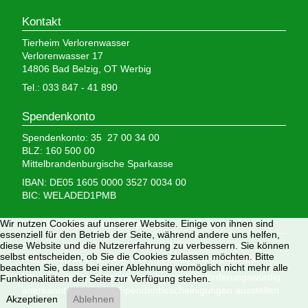
Kontakt
Tierheim Verlorenwasser
Verlorenwasser 17
14806 Bad Belzig, OT Werbig
Tel.: 033 847 - 41 890
Spendenkonto
Spendenkonto: 35 27 00 34 00
BLZ: 160 500 00
Mittelbrandenburgische Sparkasse
IBAN: DE05 1605 0000 3527 0034 00
BIC: WELADED1PMB
Wir nutzen Cookies auf unserer Website. Einige von ihnen sind
Wir brauchen Ihre Hilfe,
essenziell für den Betrieb der Seite, während andere uns helfen,
diese Website und die Nutzererfahrung zu verbessern. Sie können
denn wir erhalten keinerlei staatliche Hilfe, sondern
selbst entscheiden, ob Sie die Cookies zulassen möchten. Bitte
finanzieren das Tierheim aus Spenden und Erbschaften.
beachten Sie, dass bei einer Ablehnung womöglich nicht mehr alle
Wir sind als gemeinnützig und besonders förderungswürdig
Funktionalitäten der Seite zur Verfügung stehen.
anerkannt und dürfen Spendenbescheinigungen ausstellen.
Akzeptieren
Ablehnen