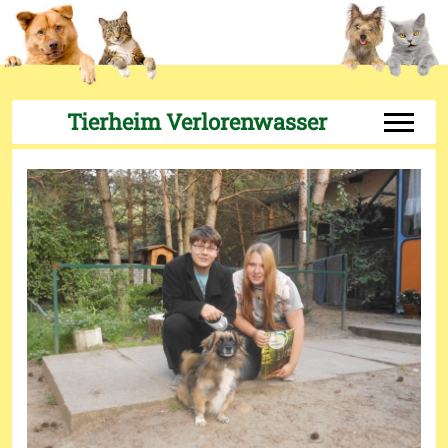
Tierheim Verlorenwasser
Off-Can