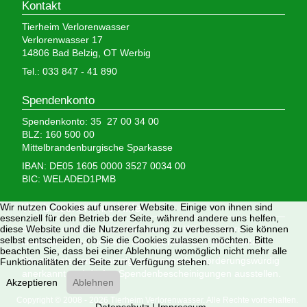
Kontakt
Tierheim Verlorenwasser
Verlorenwasser 17
14806 Bad Belzig, OT Werbig
Tel.: 033 847 - 41 890
Spendenkonto
Spendenkonto: 35 27 00 34 00
BLZ: 160 500 00
Mittelbrandenburgische Sparkasse
IBAN: DE05 1605 0000 3527 0034 00
BIC: WELADED1PMB
Wir nutzen Cookies auf unserer Website. Einige von ihnen sind
Wir brauchen Ihre Hilfe,
essenziell für den Betrieb der Seite, während andere uns helfen,
diese Website und die Nutzererfahrung zu verbessern. Sie können
denn wir erhalten keinerlei staatliche Hilfe, sondern
selbst entscheiden, ob Sie die Cookies zulassen möchten. Bitte
finanzieren das Tierheim aus Spenden und Erbschaften.
beachten Sie, dass bei einer Ablehnung womöglich nicht mehr alle
Wir sind als gemeinnützig und besonders förderungswürdig
Funktionalitäten der Seite zur Verfügung stehen.
anerkannt und dürfen Spendenbescheinigungen ausstellen.
Akzeptieren
Ablehnen
Copyright © 2008 - 2026 Tierheim Verlorenwasser. Alle Rechte vorbehalten.