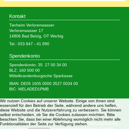
Kontakt
Tierheim Verlorenwasser
Verlorenwasser 17
14806 Bad Belzig, OT Werbig
Tel.: 033 847 - 41 890
Spendenkonto
Spendenkonto: 35 27 00 34 00
BLZ: 160 500 00
Mittelbrandenburgische Sparkasse
IBAN: DE05 1605 0000 3527 0034 00
BIC: WELADED1PMB
Wir nutzen Cookies auf unserer Website. Einige von ihnen sind
Wir brauchen Ihre Hilfe,
essenziell für den Betrieb der Seite, während andere uns helfen,
diese Website und die Nutzererfahrung zu verbessern. Sie können
denn wir erhalten keinerlei staatliche Hilfe, sondern
selbst entscheiden, ob Sie die Cookies zulassen möchten. Bitte
finanzieren das Tierheim aus Spenden und Erbschaften.
beachten Sie, dass bei einer Ablehnung womöglich nicht mehr alle
Wir sind als gemeinnützig und besonders förderungswürdig
Funktionalitäten der Seite zur Verfügung stehen.
anerkannt und dürfen Spendenbescheinigungen ausstellen.