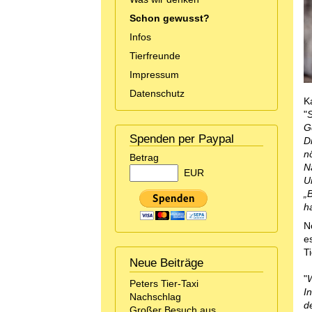
Schon gewusst?
Infos
Tierfreunde
Impressum
Datenschutz
K
"
S
G
Spenden per Paypal
D
n
Betrag
N
EUR
Um
„
ha
N
e
T
Neue Beiträge
"
W
Peters Tier-Taxi
I
Nachschlag
d
Großer Besuch aus