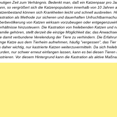
eutigen Zeit zum Verhängnis. Bedenkt man, daß ein Katzenpaar pro J
ann, so vergrößert sich die Katzenpopulation innerhalb von 10 Jahren a
atzenbestand können sich Krankheiten leicht und schnell ausbreiten. Hi
astration als Methode zur sicheren und dauerhaften Unfruchtbarmachu
berbevölkerung von Katzen wirksam vorzubeugen oder entgegenzuwirk
erhältnisse hinzusteuern. Die Kastration von freilebenden Katzen und na
amilie gehören, stellt derzeit die einzige Möglichkeit dar, das Anwach
ie damit verbundene Verelendung der Tiere zu verhindern. Die Erfahrung
unge Katze aus dem Tierheim aufnehmen, häufig "vergessen", das Tier k
s daher wichtig, nur kastrierte Katzen weiterzuvermitteln. Da sich frei
urden, nur schwer erneut einfangen lassen, kann es bei diesen Tieren nö
astrieren. Vor diesem Hintergrund kann die Kastration als aktive Ma