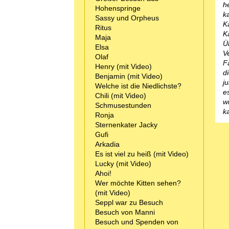
h
Hohenspringe
k
Sassy und Orpheus
K
Ritus
K
Maja
Ü
Elsa
V
Olaf
F
Henry (mit Video)
d
Benjamin (mit Video)
j
Welche ist die Niedlichste?
e
Chili (mit Video)
w
Schmusestunden
k
Ronja
Sternenkater Jacky
Gufi
Arkadia
Es ist viel zu heiß (mit Video)
Lucky (mit Video)
Ahoi!
Wer möchte Kitten sehen?
(mit Video)
Seppl war zu Besuch
Besuch von Manni
Besuch und Spenden von