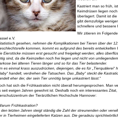
Kastriert man so früh, is
Keimdrüsen liegen noch 
überlagert. Damit ist di
gibt demzufolge weniger
schnellere und bessere 
Wir zitieren im Folgende
assel e.V.
tatistisch gesehen, nehmen die Komplikationen bei Tieren über der 12.
eschlechtsreife kommen, kommt es aufgrund des bereits entwickelten U
ie Eierstöcke müssen erst gesucht und freigelegt werden; alles überflüs
ötig sind, da die Keimzellen noch frei liegen und nicht von umliegende
arkose bei älteren Tieren länger und so für das Tier belastender.
 es einmal krass auszudrücken, diejenigen, die es für „Tierquälerei“ hal
Baby“ handelt, verdrehen die Tatsachen. Das „Baby“ steckt die Kastrati
ndelt eher der, der sein Tier unnötig lange unkastriert lässt.
"
och hat sich die Frühkastration nicht überall herumgesprochen. Man v
s seit ewigen Jahren gewohnt ist. Deshalb noch ein interessantes Zitat,
ierschutzzentrum der Tierärztlichen Hochschule Hannover:
arum Frühkastration?
n den letzten Jahren steigt ständig die Zahl der streunenden oder ver
er in Tierheimen eingelieferten Katzen aus. Die geradezu sprichtwörtlich