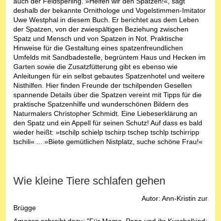
auch der Feldsperling. »Helfen wir den Spatzen!«, sagt
deshalb der bekannte Ornithologe und Vogelstimmen-Imitator
Uwe Westphal in diesem Buch. Er berichtet aus dem Leben
der Spatzen, von der zwiespältigen Beziehung zwischen
Spatz und Mensch und von Spatzen in Not. Praktische
Hinweise für die Gestaltung eines spatzenfreundlichen
Umfelds mit Sandbadestelle, begrüntem Haus und Hecken im
Garten sowie die Zusatzfütterung gibt es ebenso wie
Anleitungen für ein selbst gebautes Spatzenhotel und weitere
Nisthilfen. Hier finden Freunde der tschilpenden Gesellen
spannende Details über die Spatzen vereint mit Tipps für die
praktische Spatzenhilfe und wunderschönen Bildern des
Naturmalers Christopher Schmidt. Eine Liebeserklärung an
den Spatz und ein Appell für seinen Schutz! Auf dass es bald
wieder heißt: »tschilp schielp tschirp tschep tschlp tschirripp
tschili« ... »Biete gemütlichen Nistplatz, suche schöne Frau!«
Wie kleine Tiere schlafen gehen
Autor: Ann-Kristin zur
Brügge
Amazon schreibt dazu: "Für Mama, Papa und ihr Kuschelkind: