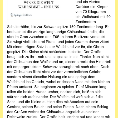
und ein viertes.
Darüber ein Körper
von 70 Kilogramm:
ein Wolfshund mit 90
Zentimetern
Schulterhöhe, bis zur Schwanzspitze 150 Zentimeter lang. Er
beobachtet die winzige langhaarige Chihuahuahündin, die
sich im Gras zwischen den Füßen ihres Besitzers versteckt.
Sie wiegt vielleicht drei Pfund, und jedes Gramm davon zittert.
Mit einem trägen Satz ist der Wolfshund vor ihr, die Ohren
gespitzt. Die Kleine sieht schüchtern beiseite. Der Große
beugt sich zu ihr - nab und stupst sie in die Flanke. Nun sieht
der Chihuahua den Wolfshund an, dieser streckt das Hinterteil
mit emporgerecktem Schwanz sprungbereit nach oben. Doch
der Chihuahua flieht nicht vor der vermeintlichen Gefahr,
sondern nimmt dieselbe Haltung ein und springt dem
Wolfshund ins Gesicht, wobei er dessen Nase mit den kleinen
Pfoten umfasst. Sie beginnen zu spielen. Fünf Minuten lang
tollen die beiden Hunde umher, necken sich, beißen sich,
stürzen sich aufeinander. Der Wolfshund wirft sich auf die
Seite, und die Kleine quittiert dies mit Attacken auf sein
Gesicht, seinen Bauch und seine Pfoten. Nach einem Schlag
des Großen weicht der Chihuahua ängstlich aus seiner
Reichweite zurück. Der Große bellt, springt auf und landet mit