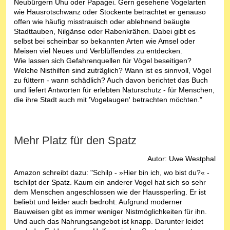
Neubürgern Uhu oder Papagei. Gern gesehene Vogelarten
wie Hausrotschwanz oder Stockente betrachtet er genauso
offen wie häufig misstrauisch oder ablehnend beäugte
Stadttauben, Nilgänse oder Rabenkrähen. Dabei gibt es
selbst bei scheinbar so bekannten Arten wie Amsel oder
Meisen viel Neues und Verblüffendes zu entdecken.
Wie lassen sich Gefahrenquellen für Vögel beseitigen?
Welche Nisthilfen sind zuträglich? Wann ist es sinnvoll, Vögel
zu füttern - wann schädlich? Auch davon berichtet das Buch
und liefert Antworten für erlebten Naturschutz - für Menschen,
die ihre Stadt auch mit 'Vogelaugen' betrachten möchten."
Mehr Platz für den Spatz
Autor: Uwe Westphal
Amazon schreibt dazu: "Schilp - »Hier bin ich, wo bist du?« -
tschilpt der Spatz. Kaum ein anderer Vogel hat sich so sehr
dem Menschen angeschlossen wie der Haussperling. Er ist
beliebt und leider auch bedroht: Aufgrund moderner
Bauweisen gibt es immer weniger Nistmöglichkeiten für ihn.
Und auch das Nahrungsangebot ist knapp. Darunter leidet