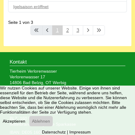
Igelsaison eröffnet
Seite 1 von 3
1
2
3
Kontakt
Tierheim Verlorenwasser
Verlorenwasser 17
14806 Bad Belzig, OT Werbig
Wir nutzen Cookies auf unserer Website. Einige von ihnen sind
Tel.: 033 847 - 41 890
essenziell für den Betrieb der Seite, während andere uns helfen,
diese Website und die Nutzererfahrung zu verbessern. Sie können
selbst entscheiden, ob Sie die Cookies zulassen möchten. Bitte
Spendenkonto
beachten Sie, dass bei einer Ablehnung womöglich nicht mehr alle
Funktionalitäten der Seite zur Verfügung stehen.
Spendenkonto: 35 27 00 34 00
BLZ: 160 500 00
Akzeptieren
Ablehnen
Mittelbrandenburgische Sparkasse
Datenschutz
|
Impressum
IBAN: DE05 1605 0000 3527 0034 00