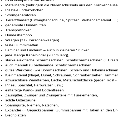
nicht klumpende Katzenstreu
Metallnäpfe (sehr gern die Nierenschüsseln aus den Krankenhäuse
Plaste-Hundekörbchen
Stromgeneratoren
Tierarztbedarf (Einweghandschuhe, Spritzen, Verbandsmaterial .... 
gedämmte Hundehütten
Transportboxen
Hundeshampoo
Waagen (z.B. Personenwaagen)
feste Gummimatten
Laminat und Linoleum – auch in kleineren Stücken
jede Menge Kabelbinder (20 cm lang),
starke elektrische Schermaschinen, Schafschermaschinen (+ Ersat
auch manuell zu bedienende Schafschermaschinen
gutes Werkzeug (wie Bohrmaschinen, Schleif- und Hobelmaschinen
Kleinmaterial (Nägel, Dübel, Schrauben, Schraubenzieher, Hämmer
abwaschbare Wandfarben, Lacke, Metallschutzlacke (gegen Rost - a
Pinsel, Spachtel, Farbwalzen usw.;
einfarbige Wand- und Bodenfliesen
Zaungitter, Zwinger und Zwingerteile mit Türelementen,
solide Gitterzäune
Spanngurte, Riemen, Ratschen,
Expander (= Gepäckspanner: Gummispanner mit Haken an den Ende
Blechplatten