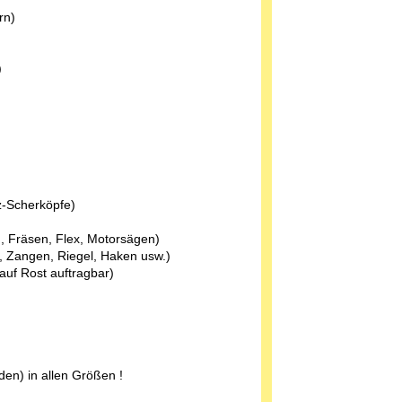
rn)
)
z-Scherköpfe)
, Fräsen, Flex, Motorsägen)
, Zangen, Riegel, Haken usw.)
uf Rost auftragbar)
n) in allen Größen !