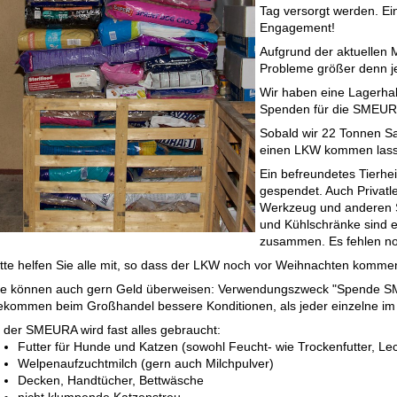
Tag versorgt werden. Ein
Engagement!
Aufgrund der aktuellen 
Probleme größer denn j
Wir haben eine Lagerhall
Spenden für die SMEUR
Sobald wir 22 Tonnen 
einen LKW kommen lasse
Ein befreundetes Tierhei
gespendet. Auch Privatl
Werkzeug und anderen 
und Kühlschränke sind e
zusammen. Es fehlen no
itte helfen Sie alle mit, so dass der LKW noch vor Weihnachten kommen
ie können auch gern Geld überweisen: Verwendungszweck "Spende SME
ekommen beim Großhandel bessere Konditionen, als jeder einzelne im
n der SMEURA wird fast alles gebraucht:
Futter für Hunde und Katzen (sowohl Feucht- wie Trockenfutter, Lec
Welpenaufzuchtmilch (gern auch Milchpulver)
Decken, Handtücher, Bettwäsche