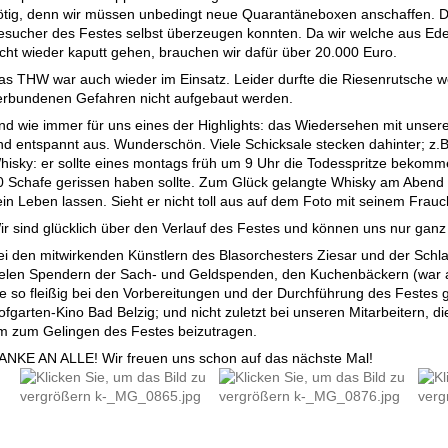
ötig, denn wir müssen unbedingt neue Quarantäneboxen anschaffen. Die
esucher des Festes selbst überzeugen konnten. Da wir welche aus Edel
icht wieder kaputt gehen, brauchen wir dafür über 20.000 Euro.
as THW war auch wieder im Einsatz. Leider durfte die Riesenrutsche 
erbundenen Gefahren nicht aufgebaut werden.
nd wie immer für uns eines der Highlights: das Wiedersehen mit unsere
nd entspannt aus. Wunderschön. Viele Schicksale stecken dahinter; z
hisky: er sollte eines montags früh um 9 Uhr die Todesspritze bekomme
0 Schafe gerissen haben sollte. Zum Glück gelangte Whisky am Abend 
ein Leben lassen. Sieht er nicht toll aus auf dem Foto mit seinem Fr
ir sind glücklich über den Verlauf des Festes und können uns nur ganz
ei den mitwirkenden Künstlern des Blasorchesters Ziesar und der Sch
ielen Spendern der Sach- und Geldspenden, den Kuchenbäckern (war all
ie so fleißig bei den Vorbereitungen und der Durchführung des Festes
ofgarten-Kino Bad Belzig; und nicht zuletzt bei unseren Mitarbeitern, d
m zum Gelingen des Festes beizutragen.
ANKE AN ALLE! Wir freuen uns schon auf das nächste Mal!