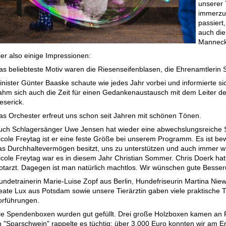
unserer 
immerzu
passiert,
auch die
Manneck
ier also einige Impressionen:
as beliebteste Motiv waren die Riesenseifenblasen, die Ehrenamtlerin
inister Günter Baaske schaute wie jedes Jahr vorbei und informierte s
ahm sich auch die Zeit für einen Gedankenaustausch mit dem Leiter des
eserick.
as Orchester erfreut uns schon seit Jahren mit schönen Tönen.
uch Schlagersänger Uwe Jensen hat wieder eine abwechslungsreiche
icole Freytag ist er eine feste Größe bei unserem Programm. Es ist bew
as Durchhaltevermögen besitzt, uns zu unterstützen und auch immer w
icole Freytag war es in diesem Jahr Christian Sommer. Chris Doerk ha
otarzt. Dagegen ist man natürlich machtlos. Wir wünschen gute Besser
undetrainerin Marie-Luise Zopf aus Berlin, Hundefriseurin Martina Niew
eate Lux aus Potsdam sowie unsere Tierärztin gaben viele praktische T
orführungen.
ie Spendenboxen wurden gut gefüllt. Drei große Holzboxen kamen an
m "Sparschwein" rappelte es tüchtig: über 3.000 Euro konnten wir am En