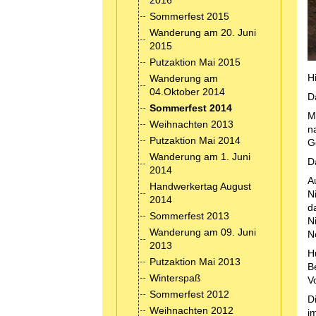
2016
Sommerfest 2015
Wanderung am 20. Juni
2015
Putzaktion Mai 2015
H
Wanderung am
04.Oktober 2014
D
Sommerfest 2014
M
Weihnachten 2013
n
Putzaktion Mai 2014
G
Wanderung am 1. Juni
D
2014
A
Handwerkertag August
N
2014
d
Sommerfest 2013
N
Wanderung am 09. Juni
N
2013
H
Putzaktion Mai 2013
B
Winterspaß
V
Sommerfest 2012
D
Weihnachten 2012
i