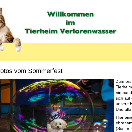
otos vom Sommerfest
Zum erst
Tierheim
LABEL
niemand
sich auf
unsere H
Und alle
Hier ein
ehrenamt
(Sie fer