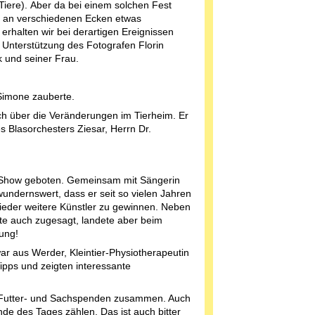
Tiere). Aber da bei einem solchen Fest
 an verschiedenen Ecken etwas
 erhalten wir bei derartigen Ereignissen
 Unterstützung des Fotografen Florin
 und seiner Frau.
 Simone zauberte.
ich über die Veränderungen im Tierheim. Er
 Blasorchesters Ziesar, Herrn Dr.
 Show geboten. Gemeinsam mit Sängerin
undernswert, dass er seit so vielen Jahren
ieder weitere Künstler zu gewinnen. Neben
tte auch zugesagt, landete aber beim
ung!
ar aus Werder, Kleintier-Physiotherapeutin
ipps und zeigten interessante
 Futter- und Sachspenden zusammen. Auch
de des Tages zählen. Das ist auch bitter