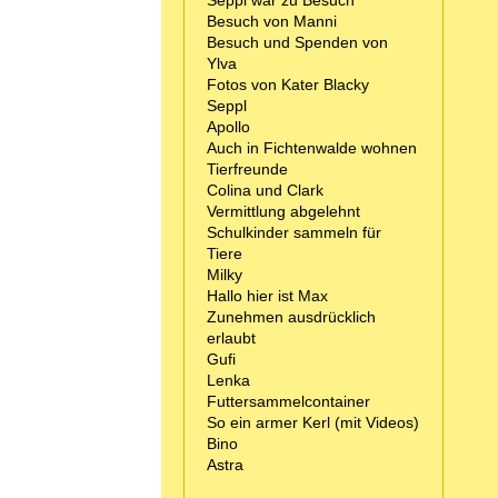
Seppl war zu Besuch
Besuch von Manni
Besuch und Spenden von
Ylva
Fotos von Kater Blacky
Seppl
Apollo
Auch in Fichtenwalde wohnen
Tierfreunde
Colina und Clark
Vermittlung abgelehnt
Schulkinder sammeln für
Tiere
Milky
Hallo hier ist Max
Zunehmen ausdrücklich
erlaubt
Gufi
Lenka
Futtersammelcontainer
So ein armer Kerl (mit Videos)
Bino
Astra