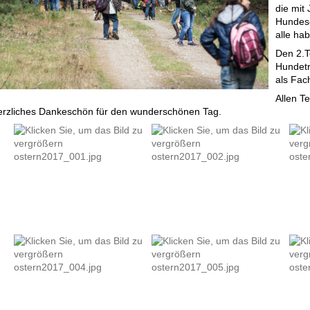
die mit
Hundese
alle hab
Den 2.T
Hundetr
als Fac
Allen T
erzliches Dankeschön für den wunderschönen Tag.