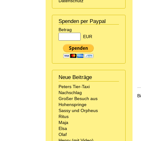
Datenschutz
Spenden per Paypal
Betrag
EUR
Neue Beiträge
Peters Tier-Taxi
Nachschlag
B
Großer Besuch aus
Hohenspringe
Sassy und Orpheus
Ritus
Maja
Elsa
Olaf
Henry (mit Video)