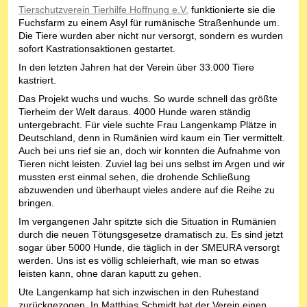
Tierschutzverein Tierhilfe Hoffnung e.V.
funktionierte sie die
Fuchsfarm zu einem Asyl für rumänische Straßenhunde um.
Die Tiere wurden aber nicht nur versorgt, sondern es wurden
sofort Kastrationsaktionen gestartet.
In den letzten Jahren hat der Verein über 33.000 Tiere
kastriert.
Das Projekt wuchs und wuchs. So wurde schnell das größte
Tierheim der Welt daraus. 4000 Hunde waren ständig
untergebracht. Für viele suchte Frau Langenkamp Plätze in
Deutschland, denn in Rumänien wird kaum ein Tier vermittelt.
Auch bei uns rief sie an, doch wir konnten die Aufnahme von
Tieren nicht leisten. Zuviel lag bei uns selbst im Argen und wir
mussten erst einmal sehen, die drohende Schließung
abzuwenden und überhaupt vieles andere auf die Reihe zu
bringen.
Im vergangenen Jahr spitzte sich die Situation in Rumänien
durch die neuen Tötungsgesetze dramatisch zu. Es sind jetzt
sogar über 5000 Hunde, die täglich in der SMEURA versorgt
werden. Uns ist es völlig schleierhaft, wie man so etwas
leisten kann, ohne daran kaputt zu gehen.
Ute Langenkamp hat sich inzwischen in den Ruhestand
zurückgezogen. In Matthias Schmidt hat der Verein einen