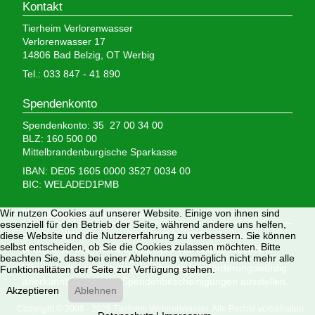
Kontakt
Tierheim Verlorenwasser
Verlorenwasser 17
14806 Bad Belzig, OT Werbig
Tel.: 033 847 - 41 890
Spendenkonto
Spendenkonto: 35 27 00 34 00
BLZ: 160 500 00
Mittelbrandenburgische Sparkasse
IBAN: DE05 1605 0000 3527 0034 00
BIC: WELADED1PMB
Wir brauchen Ihre Hilfe,
Wir nutzen Cookies auf unserer Website. Einige von ihnen sind
essenziell für den Betrieb der Seite, während andere uns helfen,
denn wir erhalten keinerlei staatliche Hilfe, sondern
diese Website und die Nutzererfahrung zu verbessern. Sie können
selbst entscheiden, ob Sie die Cookies zulassen möchten. Bitte
finanzieren das Tierheim aus Spenden und Erbschaften.
beachten Sie, dass bei einer Ablehnung womöglich nicht mehr alle
Wir sind als gemeinnützig und besonders förderungswürdig
Funktionalitäten der Seite zur Verfügung stehen.
anerkannt und dürfen Spendenbescheinigungen ausstellen.
Akzeptieren
Ablehnen
Copyright © 2008 - 2026 Tierheim Verlorenwasser. Alle Rechte vorbehalten.