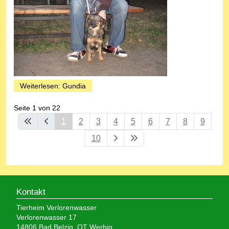
Weiterlesen: Gundia
Seite 1 von 22
1
2
3
4
5
6
7
8
9
10
Kontakt
Tierheim Verlorenwasser
Verlorenwasser 17
14806 Bad Belzig, OT Werbig