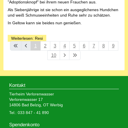
"Adoptionsknopf" bei ihrem neuen Frauchen aus.
Als Siebenjährige ist sie schon ein ausgeglichenes Hundchen
und weiß Schmuseeinheiten und Ruhe sehr zu schätzen.
In Geltow kann sie beides nun genießen.
Weiterlesen: Resi
1
2
3
4
5
6
7
8
9
10
Kontakt
Tierheim Verlorenwasser
Verlorenwasser 17
14806 Bad Belzig, OT Werbig
Tel.: 033 847 - 41 890
Spendenkonto