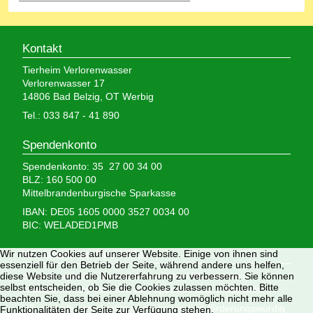
Kontakt
Tierheim Verlorenwasser
Verlorenwasser 17
14806 Bad Belzig, OT Werbig
Tel.: 033 847 - 41 890
Spendenkonto
Spendenkonto: 35 27 00 34 00
BLZ: 160 500 00
Mittelbrandenburgische Sparkasse
IBAN: DE05 1605 0000 3527 0034 00
BIC: WELADED1PMB
Wir brauchen Ihre Hilfe,
Wir nutzen Cookies auf unserer Website. Einige von ihnen sind
essenziell für den Betrieb der Seite, während andere uns helfen,
denn wir erhalten keinerlei staatliche Hilfe, sondern
diese Website und die Nutzererfahrung zu verbessern. Sie können
selbst entscheiden, ob Sie die Cookies zulassen möchten. Bitte
finanzieren das Tierheim aus Spenden und Erbschaften.
beachten Sie, dass bei einer Ablehnung womöglich nicht mehr alle
Wir sind als gemeinnützig und besonders förderungswürdig
Funktionalitäten der Seite zur Verfügung stehen.