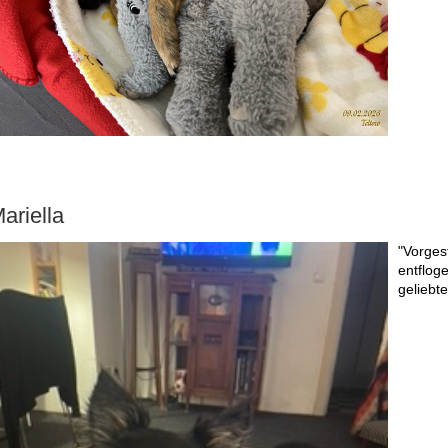
ariella
"Vorges
entfloge
geliebt