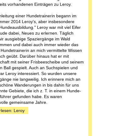
eits vorhandenen Einträgen zu Leroy.
nleitung einer Hundetrainerin begann im
mer 2014 Leroy's, aber insbesondere
Hundeausbildung." Leroy war mit viel Eifer
ude dabei, Neues zu erlernen. Täglich
ir ausgiebige Spaziergänge im Wald
mmen und dabei auch immer wieder das
 Hundetrainerin an mich vermittelte Wissen
sch geübt. Darüber hinaus hat er mit
chaft mit seiner Frisbeescheibe und seinem
en Ball gespielt. Auch an Suchspielen und
war Leroy interessiert. So wurden unsere
gänge nie langweilig. Ich erinnere mich an
chöne Wanderungen in bis dahin für uns
nte Gebiete, die ich z. T. in einem Hunde-
ührer gefunden habe. Es waren
olle gemeinsame Jahre.
rlesen: Leroy