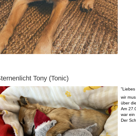
ternenlicht Tony (Tonic)
"Liebes
wir mus
über di
Am 27.0
war ein 
Der Sch