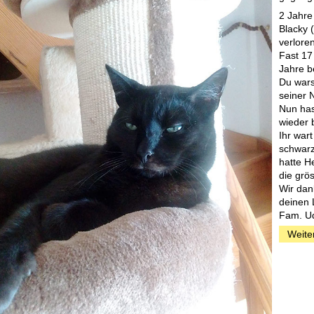
2 Jahre
Blacky 
verloren
Fast 17
Jahre b
Du wars
seiner 
Nun has
wieder 
Ihr war
schwarz
hatte H
die grö
Wir dank
deinen 
Fam. Ud
Weite