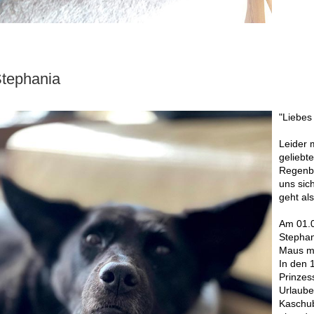
tephania
"Liebes
Leider 
geliebte
Regenbo
uns sic
geht al
Am 01.0
Stephan
Maus m
In den 
Prinzess
Urlaube
Kaschub