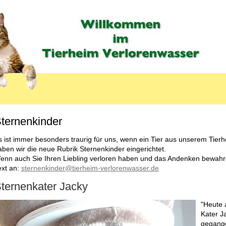
ternenkinder
MENU_LABEL
s ist immer besonders traurig für uns, wenn ein Tier aus unserem Tierh
aben wir die neue Rubrik Sternenkinder eingerichtet.
enn auch Sie Ihren Liebling verloren haben und das Andenken bewah
ext an:
sternenkinder@tierheim-verlorenwasser.de
ternenkater Jacky
"Heute 
Kater J
gegang