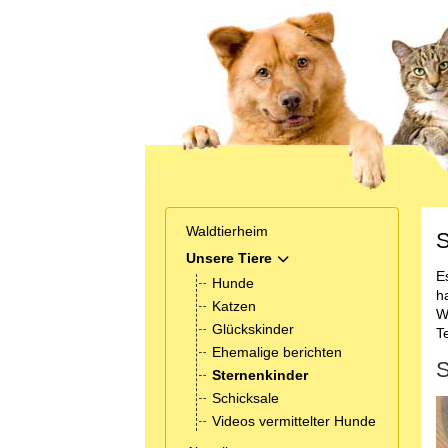
Waldtierheim
S
Unsere Tiere
MOD_MENU_TOGGLE_SUB
E
Hunde
h
Katzen
W
Glückskinder
T
Ehemalige berichten
S
Sternenkinder
Schicksale
Videos vermittelter Hunde