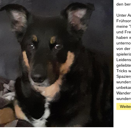
den ber
Unter A
Frühsom
meine "
und Fre
haben w
unterno
von der
spieleri
Leidens
geliebt
Tricks 
Spazier
wunders
unbekan
Wanderf
wunderv
Weite