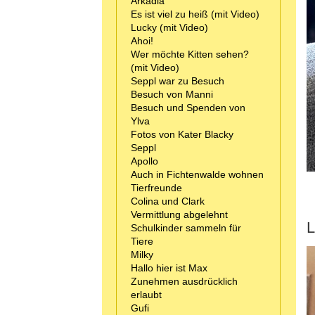
Arkadia
Es ist viel zu heiß (mit Video)
Lucky (mit Video)
Ahoi!
Wer möchte Kitten sehen?
(mit Video)
Seppl war zu Besuch
Besuch von Manni
Besuch und Spenden von
Ylva
Fotos von Kater Blacky
Seppl
Apollo
Auch in Fichtenwalde wohnen
Tierfreunde
Colina und Clark
Vermittlung abgelehnt
L
Schulkinder sammeln für
Tiere
Milky
Hallo hier ist Max
Zunehmen ausdrücklich
erlaubt
Gufi