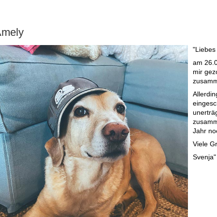
mely
"Liebes
am 26.0
mir gez
zusamm
Allerdi
eingesch
unerträ
zusamme
Jahr no
Viele G
Svenja"