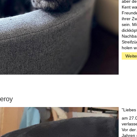
aber de
Kent war
Freunde
ihrer Z
sein. M
dickköp
Nachbar
Streifz
holen w
Weite
eroy
"Liebes
am 27.0
verlass
Vor der
Jahren s