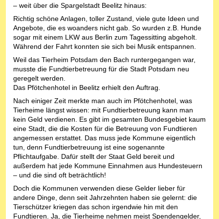
– weit über die Spargelstadt Beelitz hinaus:
Richtig schöne Anlagen, toller Zustand, viele gute Ideen und
Angebote, die es woanders nicht gab. So wurden z.B. Hunde
sogar mit einem LKW aus Berlin zum Tagessitting abgeholt.
Während der Fahrt konnten sie sich bei Musik entspannen.
Weil das Tierheim Potsdam den Bach runtergegangen war,
musste die Fundtierbetreuung für die Stadt Potsdam neu
geregelt werden.
Das Pfötchenhotel in Beelitz erhielt den Auftrag.
Nach einiger Zeit merkte man auch im Pfötchenhotel, was
Tierheime längst wissen: mit Fundtierbetreuung kann man
kein Geld verdienen. Es gibt im gesamten Bundesgebiet kaum
eine Stadt, die die Kosten für die Betreuung von Fundtieren
angemessen erstattet. Das muss jede Kommune eigentlich
tun, denn Fundtierbetreuung ist eine sogenannte
Pflichtaufgabe. Dafür stellt der Staat Geld bereit und
außerdem hat jede Kommune Einnahmen aus Hundesteuern
– und die sind oft beträchtlich!
Doch die Kommunen verwenden diese Gelder lieber für
andere Dinge, denn seit Jahrzehnten haben sie gelernt: die
Tierschützer kriegen das schon irgendwie hin mit den
Fundtieren. Ja, die Tierheime nehmen meist Spendengelder,