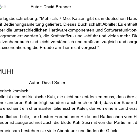
Autor: David Brunner
erlagsbeschreibung: "Mehr als 7 Mio. Katzen gibt es in deutschen Haush
it Bedienungsanleitung geliefert. Dieses Buch schafft Abhilfe: Es enthä
ber die unterschiedlichen Hardwarekomponenten und Softwarefunktio
rogrammiert werden ), die Kraftstoffzu- und -abfuhr und vieles mehr. Die
atzenhandbuch sind leicht verständlich und amüsant zugleich und sorge
axisorientierung die Freude am Tier nicht vergisst."
MUH!
Autor: David Safier
ierisch komisch!
lle ist eine ostfriesische Kuh, die nicht nur entdecken muss, dass ihre
iner anderen Kuh betrügt, sondern auch noch erfährt, dass der Bauer di
a erscheint ein charmanter italienischer Kater, der von einem Land erzäh
lso fliehen Lolle, ihre besten Freundinnen Hilde und Radieschen vom Ho
eider ist ausgerechnet auch die blöde Kuh Susi mit von der Partie, mit
emeinsam bestehen sie viele Abenteuer und finden ihr Glück.