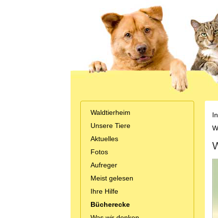
Waldtierheim
In
Unsere Tiere
Wi
Aktuelles
W
Fotos
Aufreger
Meist gelesen
Ihre Hilfe
Bücherecke
Was wir denken