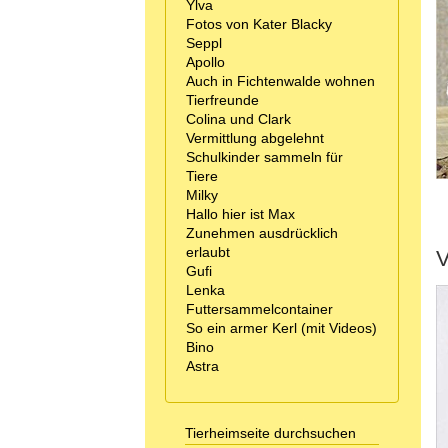
Ylva
Fotos von Kater Blacky
Seppl
Apollo
Auch in Fichtenwalde wohnen
Tierfreunde
Colina und Clark
Vermittlung abgelehnt
Schulkinder sammeln für
Tiere
Milky
Hallo hier ist Max
Zunehmen ausdrücklich
erlaubt
Gufi
Lenka
Futtersammelcontainer
So ein armer Kerl (mit Videos)
Bino
Astra
Tierheimseite durchsuchen