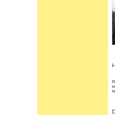
H
D
w
H
D