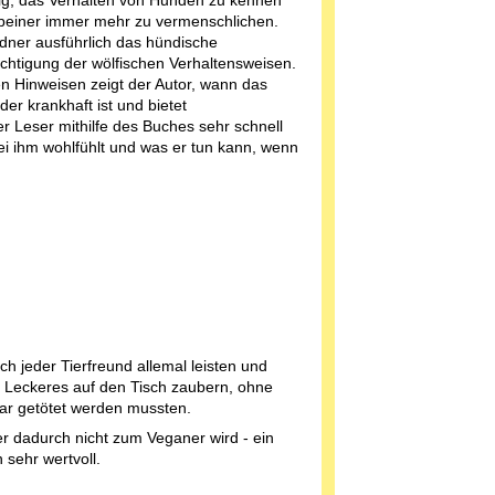
tig, das Verhalten von Hunden zu kennen
erbeiner immer mehr zu vermenschlichen.
ndner ausführlich das hündische
chtigung der wölfischen Verhaltensweisen.
en Hinweisen zeigt der Autor, wann das
er krankhaft ist und bietet
 Leser mithilfe des Buches sehr schnell
bei ihm wohlfühlt und was er tun kann, wenn
h jeder Tierfreund allemal leisten und
 Leckeres auf den Tisch zaubern, ohne
gar getötet werden mussten.
r dadurch nicht zum Veganer wird - ein
n sehr wertvoll.