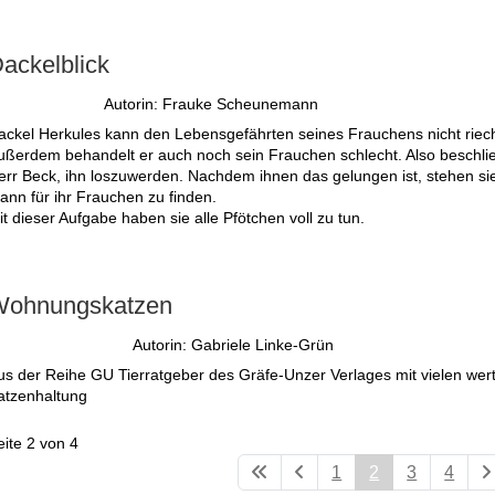
ackelblick
Autorin: Frauke Scheunemann
ackel Herkules kann den Lebensgefährten seines Frauchens nicht riec
ußerdem behandelt er auch noch sein Frauchen schlecht. Also beschli
err Beck, ihn loszuwerden. Nachdem ihnen das gelungen ist, stehen sie
ann für ihr Frauchen zu finden.
t dieser Aufgabe haben sie alle Pfötchen voll zu tun.
ohnungskatzen
Autorin: Gabriele Linke-Grün
us der Reihe GU Tierratgeber des Gräfe-Unzer Verlages mit vielen wert
atzenhaltung
eite 2 von 4
1
2
3
4