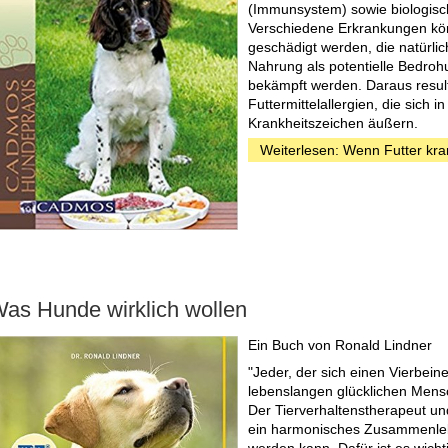
(Immunsystem) sowie biologisch
Verschiedene Erkrankungen kön
geschädigt werden, die natürlic
Nahrung als potentielle Bedroh
bekämpft werden. Daraus result
Futtermittelallergien, die sich i
Krankheitszeichen äußern.
Weiterlesen: Wenn Futter kr
as Hunde wirklich wollen
Ein Buch von Ronald Lindner
"Jeder, der sich einen Vierbeine
lebenslangen glücklichen Men
Der Tierverhaltenstherapeut und
ein harmonisches Zusammenleb