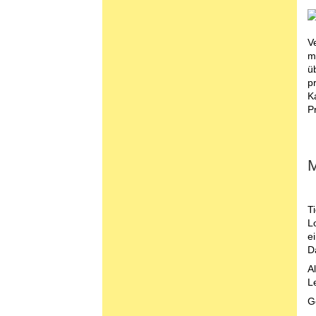
V
m
ü
p
K
Pr
T
Lo
e
D
A
L
G