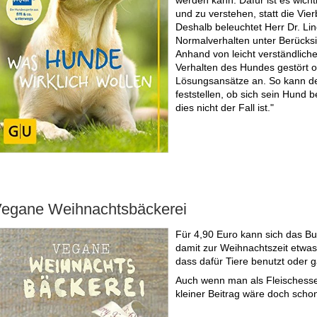
werden kann. Dafür ist es wich
und zu verstehen, statt die Vi
Deshalb beleuchtet Herr Dr. Li
Normalverhalten unter Berücksi
Anhand von leicht verständlich
Verhalten des Hundes gestört od
Lösungsansätze an. So kann der
feststellen, ob sich sein Hund 
dies nicht der Fall ist."
egane Weihnachtsbäckerei
Für 4,90 Euro kann sich das Buc
damit zur Weihnachtszeit etwas
dass dafür Tiere benutzt oder 
Auch wenn man als Fleischesse
kleiner Beitrag wäre doch scho