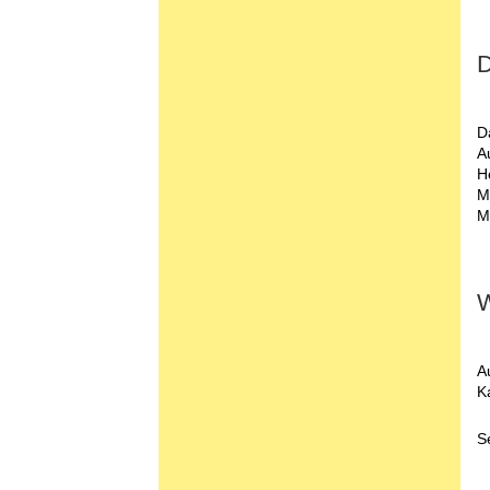
D
D
A
H
M
Mi
W
A
K
S