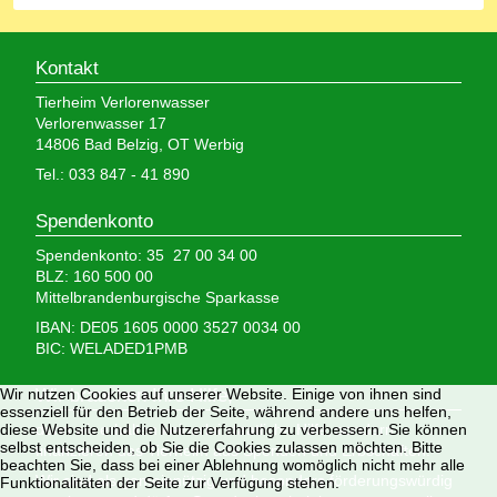
Kontakt
Tierheim Verlorenwasser
Verlorenwasser 17
14806 Bad Belzig, OT Werbig
Tel.: 033 847 - 41 890
Spendenkonto
Spendenkonto: 35 27 00 34 00
BLZ: 160 500 00
Mittelbrandenburgische Sparkasse
IBAN: DE05 1605 0000 3527 0034 00
BIC: WELADED1PMB
Wir brauchen Ihre Hilfe,
Wir nutzen Cookies auf unserer Website. Einige von ihnen sind
essenziell für den Betrieb der Seite, während andere uns helfen,
denn wir erhalten keinerlei staatliche Hilfe, sondern
diese Website und die Nutzererfahrung zu verbessern. Sie können
selbst entscheiden, ob Sie die Cookies zulassen möchten. Bitte
finanzieren das Tierheim aus Spenden und Erbschaften.
beachten Sie, dass bei einer Ablehnung womöglich nicht mehr alle
Wir sind als gemeinnützig und besonders förderungswürdig
Funktionalitäten der Seite zur Verfügung stehen.