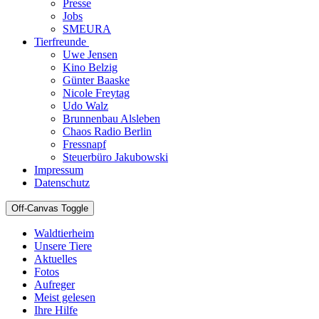
Presse
Jobs
SMEURA
Tierfreunde
Uwe Jensen
Kino Belzig
Günter Baaske
Nicole Freytag
Udo Walz
Brunnenbau Alsleben
Chaos Radio Berlin
Fressnapf
Steuerbüro Jakubowski
Impressum
Datenschutz
Off-Canvas Toggle
Waldtierheim
Unsere Tiere
Aktuelles
Fotos
Aufreger
Meist gelesen
Ihre Hilfe