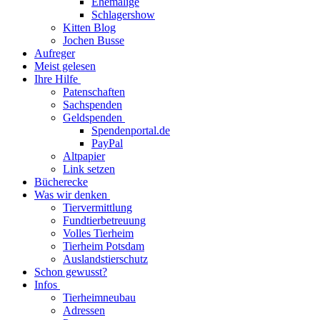
Ehemalige
Schlagershow
Kitten Blog
Jochen Busse
Aufreger
Meist gelesen
Ihre Hilfe
Patenschaften
Sachspenden
Geldspenden
Spendenportal.de
PayPal
Altpapier
Link setzen
Bücherecke
Was wir denken
Tiervermittlung
Fundtierbetreuung
Volles Tierheim
Tierheim Potsdam
Auslandstierschutz
Schon gewusst?
Infos
Tierheimneubau
Adressen