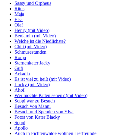
Sassy und Orpheus
Ritus
Maja
Elsa
Olaf
Henry (mit Video)
Benjamin (mit Video)
Welche ist die Niedlichste?
Chili (mit Video)
Schmusestunden
Ronja
Sternenkater Jacky
Gufi
Arkadia
Es ist viel zu heiß (mit Video)
Lucky (mit Video)
Ahoi!
Wer möchte Kitten sehen? (mit Video)
Seppl war zu Besuch
Besuch von Manni
Besuch und Spenden von Ylva
Fotos von Kater Blacky
Seppl
Apollo
Auch in Fichtenwalde wohnen Tierfreunde