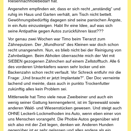
Riesennachholebedarf hat.
Angenehm empfinden wir, dass er sich recht „anständig“ und
ruhig im Haus und Garten verhält, am Tisch nicht bettelt.
Gewöhnungsbedürftig dagegen sind seine panischen Ängste,
in ein Auto einzusteigen. Habt Ihr eine Idee, auf was sich
seine Antipathie gegen Autos zurückführen lässt???
Vor genau zwei Wochen war Timo beim Tierarzt zum
Zähneputzen. Der „Mundhorst“ des Kleinen war doch schon
recht unangenehm. Nun, es blieb nicht bei der Reinigung von
Zahnbelägen. Beim Abholen überraschte mich der Vet mit
SIEBEN gezogenen Zähnchen auf einem Zellstofftuch. Alle 6
des vorderen Unterkiefers waren sehr locker und ein
Backenzahn schon recht verfault. Vor Schreck entfuhr mir die
Frage: „Und braucht er jetzt Implantate?“. Der Doc verneinte
lachend und meinte, dass auch in punkto Trockenfutter
zukünftig alles kein Problem sei.
Mittlerweile hat Timo viele neue Zweibeiner und auch ein
wenig seiner Gattung kennengelernt, ist im Spreewald sowie
anderen Wald- und Wiesenstücken gewesen. Und steigt auch
OHNE Leckerli-Lockmethoden ins Auto, wenn eben einer von
uns Menschen vorangeht. Die Phobie Autos gegenüber wird
sich also mit der Zeit legen, denken wir. Anderen Hunden
gegenüber ist er sehr gelassen und alles andere als ein