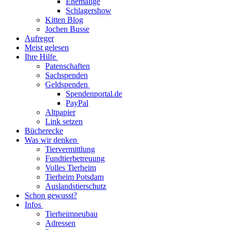
Ehemalige
Schlagershow
Kitten Blog
Jochen Busse
Aufreger
Meist gelesen
Ihre Hilfe
Patenschaften
Sachspenden
Geldspenden
Spendenportal.de
PayPal
Altpapier
Link setzen
Bücherecke
Was wir denken
Tiervermittlung
Fundtierbetreuung
Volles Tierheim
Tierheim Potsdam
Auslandstierschutz
Schon gewusst?
Infos
Tierheimneubau
Adressen