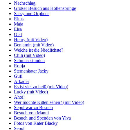
Nachschlag
Großer Besuch aus Hohenspringe
Sassy und Orpheus
Ritus
Maja
Elsa
Olaf
Henry (mit Video)
Benjamin (mit Video)
Welche ist die Niedlichste?
Chili (mit Video)
Schmusestunden
Ronja
Sternenkater Jacky
Gufi
Arkadia
Es ist viel zu heiß (mit Video)
Lucky (mit Video)
Ahoi!
Wer möchte Kitten sehen? (mit Video)
Seppl war zu Besuch
Besuch von Manni
Besuch und Spenden von Ylva
Fotos von Kater Blacky
Seppl