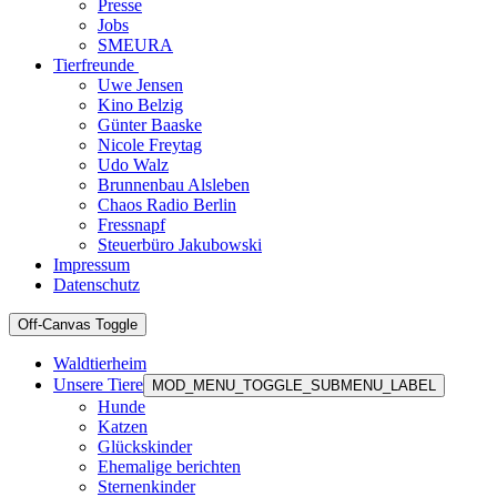
Presse
Jobs
SMEURA
Tierfreunde
Uwe Jensen
Kino Belzig
Günter Baaske
Nicole Freytag
Udo Walz
Brunnenbau Alsleben
Chaos Radio Berlin
Fressnapf
Steuerbüro Jakubowski
Impressum
Datenschutz
Off-Canvas Toggle
Waldtierheim
Unsere Tiere
MOD_MENU_TOGGLE_SUBMENU_LABEL
Hunde
Katzen
Glückskinder
Ehemalige berichten
Sternenkinder