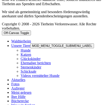
Tierheim aus Spenden und Erbschaften.
Wir sind als gemeinnützig und besonders förderungswürdig
anerkannt und dürfen Spendenbescheinigungen ausstellen.
Copyright © 2008 - 2026 Tierheim Verlorenwasser. Alle Rechte
vorbehalten.
Off-Canvas Toggle
Waldtierheim
Unsere Tiere
MOD_MENU_TOGGLE_SUBMENU_LABEL
Hunde
Katzen
Glückskinder
Ehemalige berichten
Sternenkinder
Schicksale
Videos vermittelter Hunde
Aktuelles
Fotos
Aufreger
Meist gelesen
Ihre Hilfe
Bücherecke