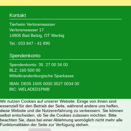
Kontakt
Tierheim Verlorenwasser
Verlorenwasser 17
14806 Bad Belzig, OT Werbig
Tel.: 033 847 - 41 890
Spendenkonto
Spendenkonto: 35 27 00 34 00
BLZ: 160 500 00
Mittelbrandenburgische Sparkasse
IBAN: DE05 1605 0000 3527 0034 00
BIC: WELADED1PMB
Wir brauchen Ihre Hilfe,
Wir nutzen Cookies auf unserer Website. Einige von ihnen sind
essenziell für den Betrieb der Seite, während andere uns helfen,
denn wir erhalten keinerlei staatliche Hilfe, sondern
diese Website und die Nutzererfahrung zu verbessern. Sie können
selbst entscheiden, ob Sie die Cookies zulassen möchten. Bitte
finanzieren das Tierheim aus Spenden und Erbschaften.
beachten Sie, dass bei einer Ablehnung womöglich nicht mehr alle
Wir sind als gemeinnützig und besonders förderungswürdig
Funktionalitäten der Seite zur Verfügung stehen.
anerkannt und dürfen Spendenbescheinigungen ausstellen.