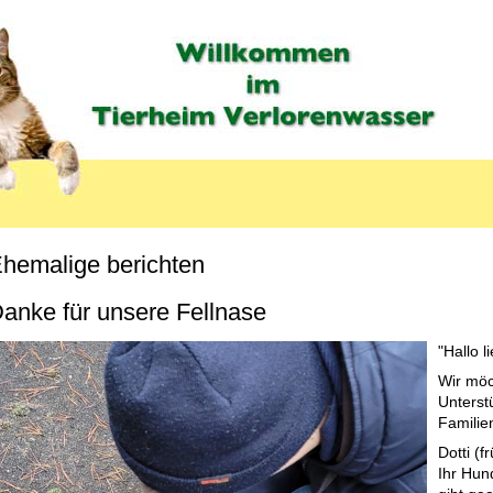
hemalige berichten
MENU_LABEL
anke für unsere Fellnase
"Hallo l
Wir möc
Unterst
Familie
Dotti (f
Ihr Hun