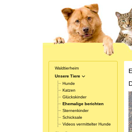
Waldtierheim
E
Unsere Tiere
MOD_MENU_TOGGLE_SUB
D
Hunde
Katzen
Glückskinder
Ehemalige berichten
Sternenkinder
Schicksale
Videos vermittelter Hunde