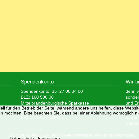
Spendenkonto
Wir b
Spendenkonto: 35 27 00 34 00
denn wi
BLZ: 160 500 00
sonder
Mittelbrandenburgische Sparkasse
und Er
ell für den Betrieb der Seite, während andere uns helfen, diese Websi
IBAN: DE05 1605 0000 3527 0034 00
Wir si
n möchten. Bitte beachten Sie, dass bei einer Ablehnung womöglich nic
BIC: WELADED1PMB
förder
Spende
Copyright © 2008 - 2026 Tierheim Verlorenwasser. Alle Rechte vorbehalten.
Datenschutz
|
Impressum