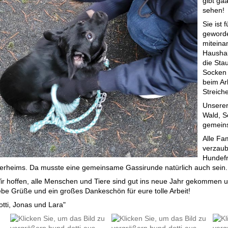
gibt ga
sehen!
Sie ist 
geworde
miteinan
Haushal
die Stau
Socken u
beim Ar
Streiche
Unserer
Wald, Se
gemeins
Alle Fa
verzaube
Hundefr
ierheims. Da musste eine gemeinsame Gassirunde natürlich auch sein
ir hoffen, alle Menschen und Tiere sind gut ins neue Jahr gekommen u
iebe Grüße und ein großes Dankeschön für eure tolle Arbeit!
otti, Jonas und Lara"