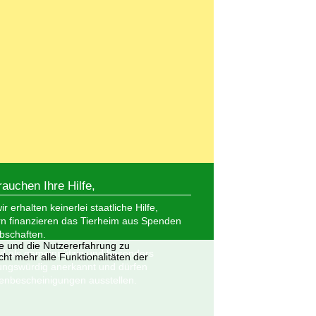
rauchen Ihre Hilfe,
r erhalten keinerlei staatliche Hilfe,
n finanzieren das Tierheim aus Spenden
bschaften.
te und die Nutzererfahrung zu
nd als gemeinnützig und besonders
ht mehr alle Funktionalitäten der
ungswürdig anerkannt und dürfen
nbescheinigungen ausstellen.