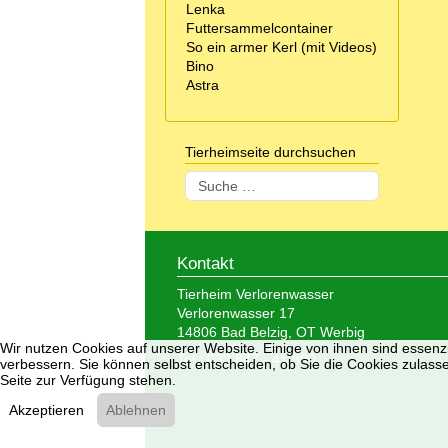
Lenka
Futtersammelcontainer
So ein armer Kerl (mit Videos)
Bino
Astra
Tierheimseite durchsuchen
Suchen
Kontakt
Tierheim Verlorenwasser
Verlorenwasser 17
14806 Bad Belzig, OT Werbig
Wir nutzen Cookies auf unserer Website. Einige von ihnen sind essenzi
Tel.: 033 847 - 41 890
verbessern. Sie können selbst entscheiden, ob Sie die Cookies zulasse
Seite zur Verfügung stehen.
Akzeptieren
Ablehnen