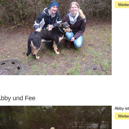
Weite
bby und Fee
Abby is
Weite