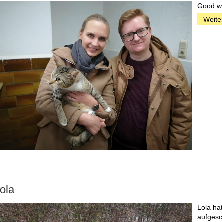
Good wi
Weite
ola
Lola ha
aufgesc