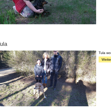
ula
Tula woh
Weite