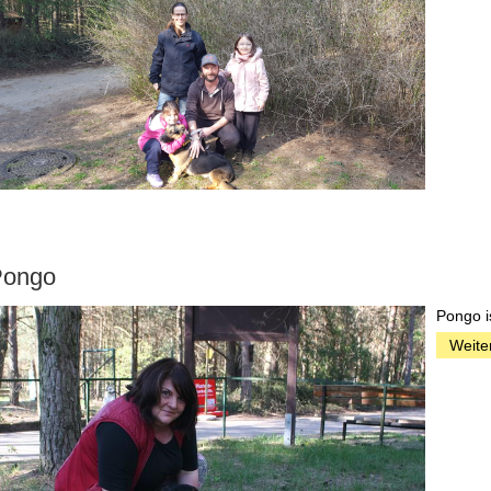
Pongo
Pongo i
Weite