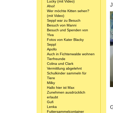
Lucky (mit Video)
J
Ahoi!
Wer möchte Kitten sehen?
(mit Video)
Seppl war zu Besuch
Besuch von Manni
Besuch und Spenden von
Ylva
Fotos von Kater Blacky
Seppl
Apollo
Auch in Fichtenwalde wohnen
Tierfreunde
Colina und Clark
Vermittlung abgelehnt
Schulkinder sammeln für
Tiere
Milky
Hallo hier ist Max
Zunehmen ausdrücklich
erlaubt
Gufi
Lenka
Futtersammelcontainer