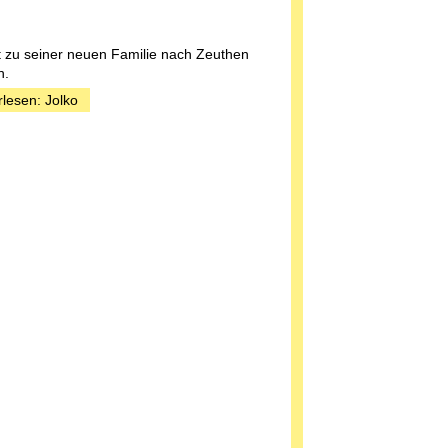
st zu seiner neuen Familie nach Zeuthen
n.
rlesen: Jolko