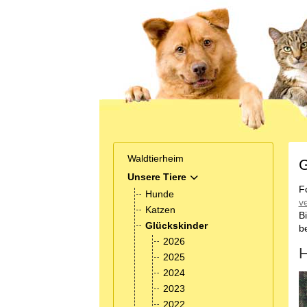
Waldtierheim
G
Unsere Tiere
MOD_MENU_TOGGLE_SUB
F
Hunde
v
Katzen
B
Glückskinder
b
2026
H
2025
2024
2023
2022