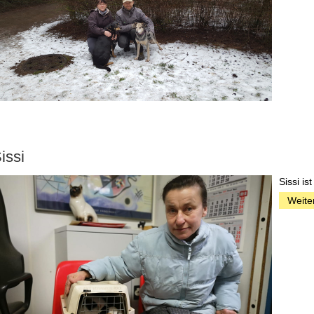
issi
Sissi i
Weiter