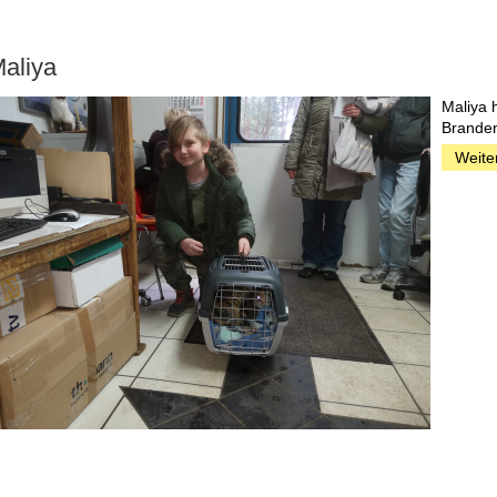
aliya
Maliya 
Branden
Weite