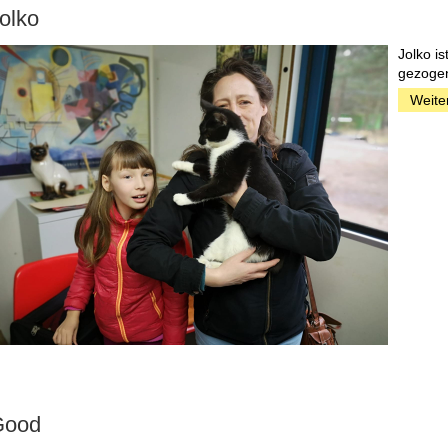
olko
Jolko i
gezoge
Weite
Good