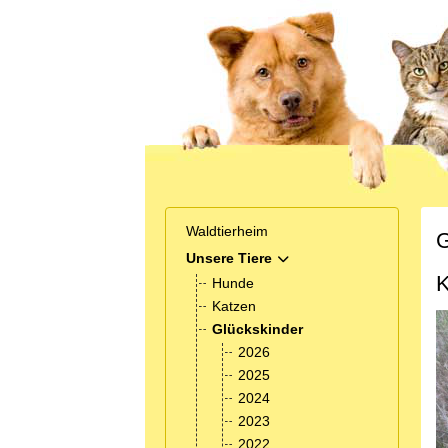
Waldtierheim
G
Unsere Tiere
MOD_MENU_TOGGLE_SUB
K
Hunde
Katzen
Glückskinder
2026
2025
2024
2023
2022