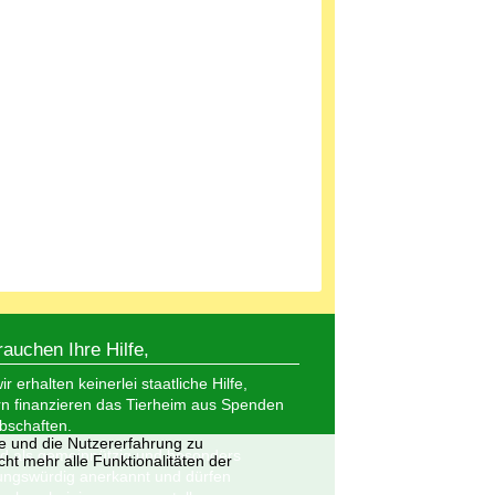
rauchen Ihre Hilfe,
r erhalten keinerlei staatliche Hilfe,
n finanzieren das Tierheim aus Spenden
bschaften.
te und die Nutzererfahrung zu
nd als gemeinnützig und besonders
ht mehr alle Funktionalitäten der
ungswürdig anerkannt und dürfen