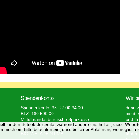
Spendenkonto
Wir b
Spendenkonto: 35 27 00 34 00
denn wi
BLZ: 160 500 00
sonder
Mittelbrandenburgische Sparkasse
und Er
ell für den Betrieb der Seite, während andere uns helfen, diese Websi
IBAN: DE05 1605 0000 3527 0034 00
Wir si
n möchten. Bitte beachten Sie, dass bei einer Ablehnung womöglich nic
BIC: WELADED1PMB
förder