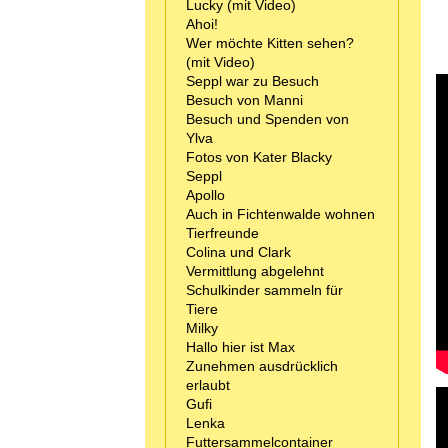
Lucky (mit Video)
Ahoi!
Wer möchte Kitten sehen?
(mit Video)
Seppl war zu Besuch
Besuch von Manni
Besuch und Spenden von
Ylva
Fotos von Kater Blacky
Seppl
Apollo
Auch in Fichtenwalde wohnen
Tierfreunde
Colina und Clark
Vermittlung abgelehnt
Schulkinder sammeln für
Tiere
Milky
Hallo hier ist Max
Zunehmen ausdrücklich
erlaubt
Gufi
Lenka
Futtersammelcontainer