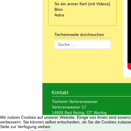
So ein armer Kerl (mit Videos)
Bino
Astra
Tierheimseite durchsuchen
Suchen
Kontakt
Tierheim Verlorenwasser
Verlorenwasser 17
14806 Bad Belzig, OT Werbig
Wir nutzen Cookies auf unserer Website. Einige von ihnen sind essenzi
Tel.: 033 847 - 41 890
verbessern. Sie können selbst entscheiden, ob Sie die Cookies zulasse
Seite zur Verfügung stehen.