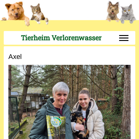
Tierheim Verlorenwasser
Off-Can
Axel