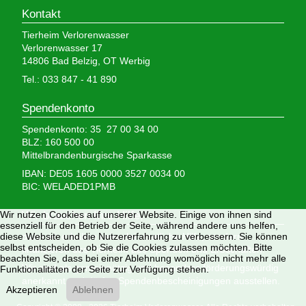
Kontakt
Tierheim Verlorenwasser
Verlorenwasser 17
14806 Bad Belzig, OT Werbig
Tel.: 033 847 - 41 890
Spendenkonto
Spendenkonto: 35 27 00 34 00
BLZ: 160 500 00
Mittelbrandenburgische Sparkasse
IBAN: DE05 1605 0000 3527 0034 00
BIC: WELADED1PMB
Wir nutzen Cookies auf unserer Website. Einige von ihnen sind
Wir brauchen Ihre Hilfe,
essenziell für den Betrieb der Seite, während andere uns helfen,
diese Website und die Nutzererfahrung zu verbessern. Sie können
denn wir erhalten keinerlei staatliche Hilfe, sondern
selbst entscheiden, ob Sie die Cookies zulassen möchten. Bitte
finanzieren das Tierheim aus Spenden und Erbschaften.
beachten Sie, dass bei einer Ablehnung womöglich nicht mehr alle
Wir sind als gemeinnützig und besonders förderungswürdig
Funktionalitäten der Seite zur Verfügung stehen.
anerkannt und dürfen Spendenbescheinigungen ausstellen.
Akzeptieren
Ablehnen