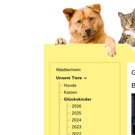
Waldtierheim
G
Unsere Tiere
MOD_MENU_TOGGLE_SUB
B
Hunde
Katzen
Glückskinder
2026
2025
2024
2023
2022