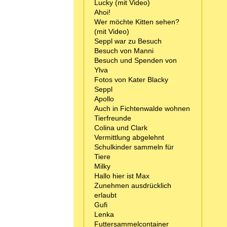
Lucky (mit Video)
Ahoi!
Wer möchte Kitten sehen?
(mit Video)
Seppl war zu Besuch
Besuch von Manni
Besuch und Spenden von
Ylva
Fotos von Kater Blacky
Seppl
Apollo
Auch in Fichtenwalde wohnen
Tierfreunde
Colina und Clark
Vermittlung abgelehnt
Schulkinder sammeln für
Tiere
Milky
Hallo hier ist Max
Zunehmen ausdrücklich
erlaubt
Gufi
Lenka
Futtersammelcontainer