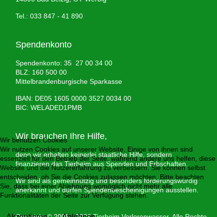
Tel.: 033 847 - 41 890
Spendenkonto
Spendenkonto: 35 27 00 34 00
BLZ: 160 500 00
Mittelbrandenburgische Sparkasse
IBAN: DE05 1605 0000 3527 0034 00
BIC: WELADED1PMB
Wir brauchen Ihre Hilfe,
Wir benutzen Cookies
Wir nutzen Cookies auf unserer Website. Einige von ihnen sind
denn wir erhalten keinerlei staatliche Hilfe, sondern
essenziell für den Betrieb der Seite, während andere uns helfen, diese
finanzieren das Tierheim aus Spenden und Erbschaften.
Website und die Nutzererfahrung zu verbessern. Sie können selbst
entscheiden, ob Sie die Cookies zulassen möchten. Bitte beachten
Wir sind als gemeinnützig und besonders förderungswürdig
Sie, dass bei einer Ablehnung womöglich nicht mehr alle
anerkannt und dürfen Spendenbescheinigungen ausstellen.
Funktionalitäten der Seite zur Verfügung stehen.
Akzeptieren
Copyright © 2008 - 2026 Tierheim Verlorenwasser. Alle Rechte
Ablehnen