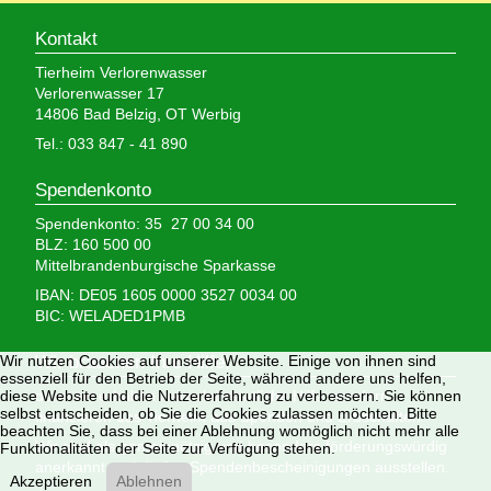
Kontakt
Tierheim Verlorenwasser
Verlorenwasser 17
14806 Bad Belzig, OT Werbig
Tel.: 033 847 - 41 890
Spendenkonto
Spendenkonto: 35 27 00 34 00
BLZ: 160 500 00
Mittelbrandenburgische Sparkasse
IBAN: DE05 1605 0000 3527 0034 00
BIC: WELADED1PMB
Wir brauchen Ihre Hilfe,
Wir nutzen Cookies auf unserer Website. Einige von ihnen sind
essenziell für den Betrieb der Seite, während andere uns helfen,
denn wir erhalten keinerlei staatliche Hilfe, sondern
diese Website und die Nutzererfahrung zu verbessern. Sie können
selbst entscheiden, ob Sie die Cookies zulassen möchten. Bitte
finanzieren das Tierheim aus Spenden und Erbschaften.
beachten Sie, dass bei einer Ablehnung womöglich nicht mehr alle
Wir sind als gemeinnützig und besonders förderungswürdig
Funktionalitäten der Seite zur Verfügung stehen.
anerkannt und dürfen Spendenbescheinigungen ausstellen.
Akzeptieren
Ablehnen