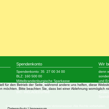
Spendenkonto
Wir b
Spendenkonto: 35 27 00 34 00
denn wi
BLZ: 160 500 00
sonder
Mittelbrandenburgische Sparkasse
und Er
ell für den Betrieb der Seite, während andere uns helfen, diese Websi
IBAN: DE05 1605 0000 3527 0034 00
Wir si
n möchten. Bitte beachten Sie, dass bei einer Ablehnung womöglich nic
BIC: WELADED1PMB
förder
Spende
Copyright © 2008 - 2026 Tierheim Verlorenwasser. Alle Rechte vorbehalten.
Datenschutz
|
Impressum