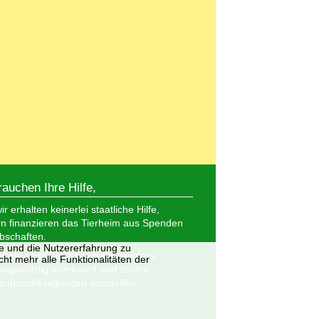
rauchen Ihre Hilfe,
r erhalten keinerlei staatliche Hilfe,
n finanzieren das Tierheim aus Spenden
bschaften.
te und die Nutzererfahrung zu
nd als gemeinnützig und besonders
ht mehr alle Funktionalitäten der
ungswürdig anerkannt und dürfen
nbescheinigungen ausstellen.