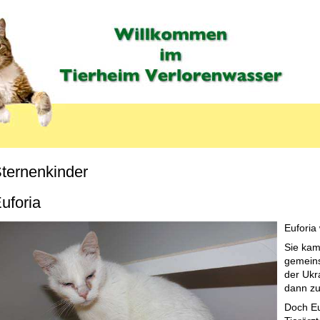
ternenkinder
MENU_LABEL
uforia
Euforia
Sie kam
gemeins
der Ukr
dann zu
Doch Eu