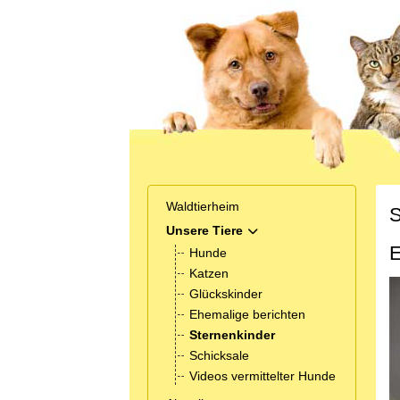
Waldtierheim
S
Unsere Tiere
MOD_MENU_TOGGLE_SUB
E
Hunde
Katzen
Glückskinder
Ehemalige berichten
Sternenkinder
Schicksale
Videos vermittelter Hunde