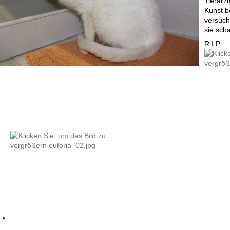
Tierärzt
Kunst b
versucht
sie scha
R.I.P.