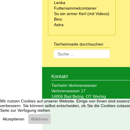
Lenka
Futtersammelcontainer
So ein armer Kerl (mit Videos)
Bino
Astra
Tierheimseite durchsuchen
Suchen
Kontakt
Tierheim Verlorenwasser
Verlorenwasser 17
14806 Bad Belzig, OT Werbig
Wir nutzen Cookies auf unserer Website. Einige von ihnen sind essenzi
Tel.: 033 847 - 41 890
verbessern. Sie können selbst entscheiden, ob Sie die Cookies zulasse
Seite zur Verfügung stehen.
Akzeptieren
Ablehnen