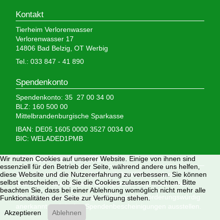
Kontakt
Tierheim Verlorenwasser
Verlorenwasser 17
14806 Bad Belzig, OT Werbig
Tel.: 033 847 - 41 890
Spendenkonto
Spendenkonto: 35 27 00 34 00
BLZ: 160 500 00
Mittelbrandenburgische Sparkasse
IBAN: DE05 1605 0000 3527 0034 00
BIC: WELADED1PMB
Wir brauchen Ihre Hilfe,
Wir nutzen Cookies auf unserer Website. Einige von ihnen sind
essenziell für den Betrieb der Seite, während andere uns helfen,
denn wir erhalten keinerlei staatliche Hilfe, sondern
diese Website und die Nutzererfahrung zu verbessern. Sie können
selbst entscheiden, ob Sie die Cookies zulassen möchten. Bitte
finanzieren das Tierheim aus Spenden und Erbschaften.
beachten Sie, dass bei einer Ablehnung womöglich nicht mehr alle
Wir sind als gemeinnützig und besonders förderungswürdig
Funktionalitäten der Seite zur Verfügung stehen.
anerkannt und dürfen Spendenbescheinigungen ausstellen.
Akzeptieren
Ablehnen