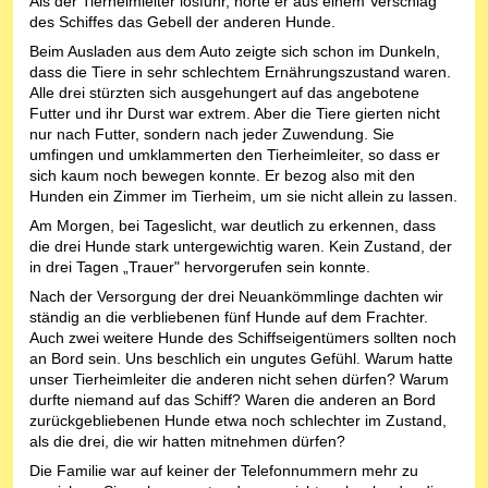
Als der Tierheimleiter losfuhr, hörte er aus einem Verschlag
des Schiffes das Gebell der anderen Hunde.
Beim Ausladen aus dem Auto zeigte sich schon im Dunkeln,
dass die Tiere in sehr schlechtem Ernährungszustand waren.
Alle drei stürzten sich ausgehungert auf das angebotene
Futter und ihr Durst war extrem. Aber die Tiere gierten nicht
nur nach Futter, sondern nach jeder Zuwendung. Sie
umfingen und umklammerten den Tierheimleiter, so dass er
sich kaum noch bewegen konnte. Er bezog also mit den
Hunden ein Zimmer im Tierheim, um sie nicht allein zu lassen.
Am Morgen, bei Tageslicht, war deutlich zu erkennen, dass
die drei Hunde stark untergewichtig waren. Kein Zustand, der
in drei Tagen „Trauer" hervorgerufen sein konnte.
Nach der Versorgung der drei Neuankömmlinge dachten wir
ständig an die verbliebenen fünf Hunde auf dem Frachter.
Auch zwei weitere Hunde des Schiffseigentümers sollten noch
an Bord sein. Uns beschlich ein ungutes Gefühl. Warum hatte
unser Tierheimleiter die anderen nicht sehen dürfen? Warum
durfte niemand auf das Schiff? Waren die anderen an Bord
zurückgebliebenen Hunde etwa noch schlechter im Zustand,
als die drei, die wir hatten mitnehmen dürfen?
Die Familie war auf keiner der Telefonnummern mehr zu