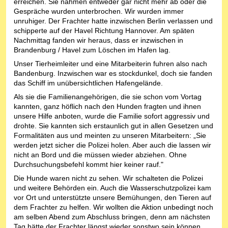
erreichen. Sie nahmen entweder gar nicht mehr ab oder die
Gespräche wurden unterbrochen. Wir wurden immer
unruhiger. Der Frachter hatte inzwischen Berlin verlassen und
schipperte auf der Havel Richtung Hannover. Am späten
Nachmittag fanden wir heraus, dass er inzwischen in
Brandenburg / Havel zum Löschen im Hafen lag.
Unser Tierheimleiter und eine Mitarbeiterin fuhren also nach
Bandenburg. Inzwischen war es stockdunkel, doch sie fanden
das Schiff im unübersichtlichen Hafengelände.
Als sie die Familienangehörigen, die sie schon vom Vortag
kannten, ganz höflich nach den Hunden fragten und ihnen
unsere Hilfe anboten, wurde die Familie sofort aggressiv und
drohte. Sie kannten sich erstaunlich gut in allen Gesetzen und
Formalitäten aus und meinten zu unseren Mitarbeitern: „Sie
werden jetzt sicher die Polizei holen. Aber auch die lassen wir
nicht an Bord und die müssen wieder abziehen. Ohne
Durchsuchungsbefehl kommt hier keiner rauf."
Die Hunde waren nicht zu sehen. Wir schalteten die Polizei
und weitere Behörden ein. Auch die Wasserschutzpolizei kam
vor Ort und unterstützte unsere Bemühungen, den Tieren auf
dem Frachter zu helfen. Wir wollten die Aktion unbedingt noch
am selben Abend zum Abschluss bringen, denn am nächsten
Tag hätte der Frachter längst wieder sonstwo sein können.