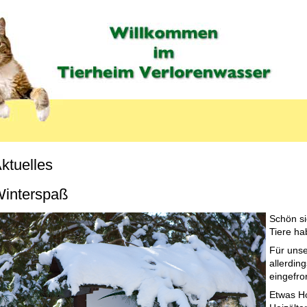
ktuelles
interspaß
Schön si
Tiere ha
Für unse
allerdin
eingefro
Etwas Ho