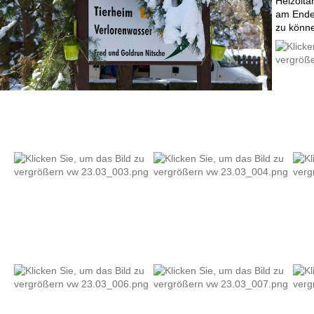
Heizölta
am Ende.
zu könn