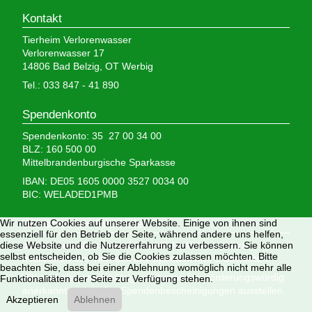
Kontakt
Tierheim Verlorenwasser
Verlorenwasser 17
14806 Bad Belzig, OT Werbig
Tel.: 033 847 - 41 890
Spendenkonto
Spendenkonto: 35 27 00 34 00
BLZ: 160 500 00
Mittelbrandenburgische Sparkasse
IBAN: DE05 1605 0000 3527 0034 00
BIC: WELADED1PMB
Wir nutzen Cookies auf unserer Website. Einige von ihnen sind
Wir brauchen Ihre Hilfe,
essenziell für den Betrieb der Seite, während andere uns helfen,
diese Website und die Nutzererfahrung zu verbessern. Sie können
denn wir erhalten keinerlei staatliche Hilfe, sondern
selbst entscheiden, ob Sie die Cookies zulassen möchten. Bitte
finanzieren das Tierheim aus Spenden und Erbschaften.
beachten Sie, dass bei einer Ablehnung womöglich nicht mehr alle
Wir sind als gemeinnützig und besonders förderungswürdig
Funktionalitäten der Seite zur Verfügung stehen.
anerkannt und dürfen Spendenbescheinigungen ausstellen.
Akzeptieren
Ablehnen