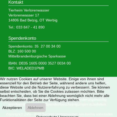
Kontakt
Tierheim Verlorenwasser
Verlorenwasser 17
14806 Bad Belzig, OT Werbig
Tel.: 033 847 - 41 890
Spendenkonto
Spendenkonto: 35 27 00 34 00
BLZ: 160 500 00
Mittelbrandenburgische Sparkasse
IBAN: DE05 1605 0000 3527 0034 00
BIC: WELADED1PMB
Wir nutzen Cookies auf unserer Website. Einige von ihnen sind
Wir brauchen Ihre Hilfe,
essenziell für den Betrieb der Seite, während andere uns helfen,
diese Website und die Nutzererfahrung zu verbessern. Sie können
denn wir erhalten keinerlei staatliche Hilfe, sondern
selbst entscheiden, ob Sie die Cookies zulassen möchten. Bitte
finanzieren das Tierheim aus Spenden und Erbschaften.
beachten Sie, dass bei einer Ablehnung womöglich nicht mehr alle
Wir sind als gemeinnützig und besonders förderungswürdig
Funktionalitäten der Seite zur Verfügung stehen.
anerkannt und dürfen Spendenbescheinigungen ausstellen.
Akzeptieren
Ablehnen
Copyright © 2008 - 2026 Tierheim Verlorenwasser. Alle Rechte vorbehalten.