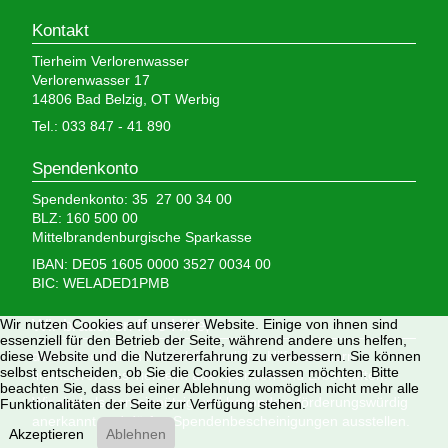
Kontakt
Tierheim Verlorenwasser
Verlorenwasser 17
14806 Bad Belzig, OT Werbig
Tel.: 033 847 - 41 890
Spendenkonto
Spendenkonto: 35 27 00 34 00
BLZ: 160 500 00
Mittelbrandenburgische Sparkasse
IBAN: DE05 1605 0000 3527 0034 00
BIC: WELADED1PMB
Wir brauchen Ihre Hilfe,
Wir nutzen Cookies auf unserer Website. Einige von ihnen sind
essenziell für den Betrieb der Seite, während andere uns helfen,
denn wir erhalten keinerlei staatliche Hilfe, sondern
diese Website und die Nutzererfahrung zu verbessern. Sie können
selbst entscheiden, ob Sie die Cookies zulassen möchten. Bitte
finanzieren das Tierheim aus Spenden und Erbschaften.
beachten Sie, dass bei einer Ablehnung womöglich nicht mehr alle
Wir sind als gemeinnützig und besonders förderungswürdig
Funktionalitäten der Seite zur Verfügung stehen.
anerkannt und dürfen Spendenbescheinigungen ausstellen.
Akzeptieren
Ablehnen