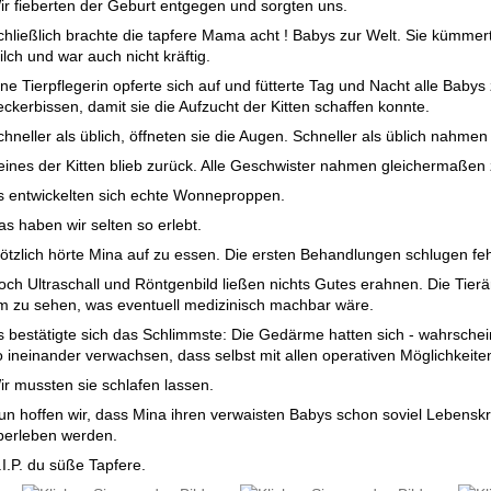
ir fieberten der Geburt entgegen und sorgten uns.
chließlich brachte die tapfere Mama acht ! Babys zur Welt. Sie kümmert
lch und war auch nicht kräftig.
ine Tierpflegerin opferte sich auf und fütterte Tag und Nacht alle Babys
eckerbissen, damit sie die Aufzucht der Kitten schaffen konnte.
hneller als üblich, öffneten sie die Augen. Schneller als üblich nahmen 
eines der Kitten blieb zurück. Alle Geschwister nahmen gleichermaßen 
s entwickelten sich echte Wonneproppen.
as haben wir selten so erlebt.
lötzlich hörte Mina auf zu essen. Die ersten Behandlungen schlugen feh
och Ultraschall und Röntgenbild ließen nichts Gutes erahnen. Die Tierä
m zu sehen, was eventuell medizinisch machbar wäre.
s bestätigte sich das Schlimmste: Die Gedärme hatten sich - wahrschei
o ineinander verwachsen, dass selbst mit allen operativen Möglichkeite
ir mussten sie schlafen lassen.
un hoffen wir, dass Mina ihren verwaisten Babys schon soviel Lebenskra
berleben werden.
.I.P. du süße Tapfere.