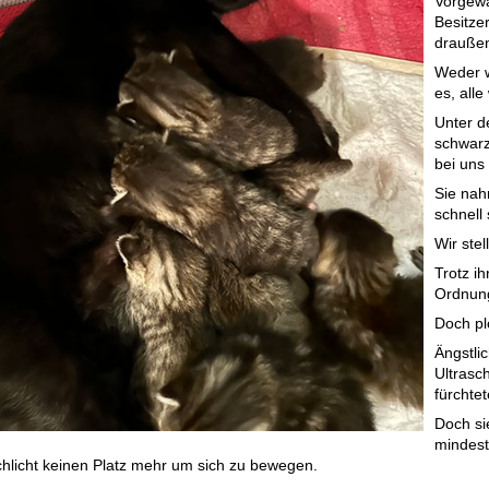
Vorgewa
Besitze
drauße
Weder w
es, all
Unter d
schwarz
bei uns
Sie nah
schnell 
Wir stel
Trotz i
Ordnun
Doch pl
Ängstlic
Ultrasc
fürchte
Doch sie
mindest
chlicht keinen Platz mehr um sich zu bewegen.