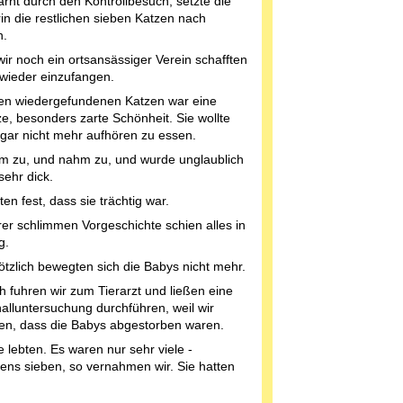
rnt durch den Kontrollbesuch, setzte die
rin die restlichen sieben Katzen nach
n.
ir noch ein ortsansässiger Verein schafften
e wieder einzufangen.
en wiedergefundenen Katzen war eine
e, besonders zarte Schönheit. Sie wollte
 gar nicht mehr aufhören zu essen.
m zu, und nahm zu, und wurde unglaublich
sehr dick.
lten fest, dass sie trächtig war.
hrer schlimmen Vorgeschichte schien alles in
g.
ötzlich bewegten sich die Babys nicht mehr.
h fuhren wir zum Tierarzt und ließen eine
halluntersuchung durchführen, weil wir
ten, dass die Babys abgestorben waren.
 lebten. Es waren nur sehr viele -
ens sieben, so vernahmen wir. Sie hatten