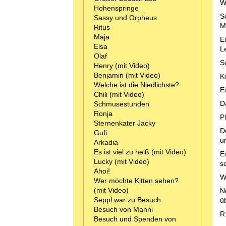
W
Hohenspringe
S
Sassy und Orpheus
Mi
Ritus
Maja
E
Elsa
L
Olaf
Sc
Henry (mit Video)
Benjamin (mit Video)
K
Welche ist die Niedlichste?
E
Chili (mit Video)
D
Schmusestunden
Ronja
P
Sternenkater Jacky
D
Gufi
u
Arkadia
Es ist viel zu heiß (mit Video)
E
Lucky (mit Video)
s
Ahoi!
W
Wer möchte Kitten sehen?
(mit Video)
N
Seppl war zu Besuch
ü
Besuch von Manni
R
Besuch und Spenden von