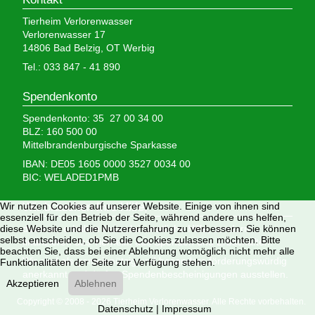
Tierheim Verlorenwasser
Verlorenwasser 17
14806 Bad Belzig, OT Werbig
Tel.: 033 847 - 41 890
Spendenkonto
Spendenkonto: 35 27 00 34 00
BLZ: 160 500 00
Mittelbrandenburgische Sparkasse
IBAN: DE05 1605 0000 3527 0034 00
BIC: WELADED1PMB
Wir nutzen Cookies auf unserer Website. Einige von ihnen sind
Wir brauchen Ihre Hilfe,
essenziell für den Betrieb der Seite, während andere uns helfen,
diese Website und die Nutzererfahrung zu verbessern. Sie können
denn wir erhalten keinerlei staatliche Hilfe, sondern
selbst entscheiden, ob Sie die Cookies zulassen möchten. Bitte
finanzieren das Tierheim aus Spenden und Erbschaften.
beachten Sie, dass bei einer Ablehnung womöglich nicht mehr alle
Wir sind als gemeinnützig und besonders förderungswürdig
Funktionalitäten der Seite zur Verfügung stehen.
anerkannt und dürfen Spendenbescheinigungen ausstellen.
Akzeptieren
Ablehnen
Copyright © 2008 - 2026 Tierheim Verlorenwasser. Alle Rechte vorbehalten.
Datenschutz
|
Impressum