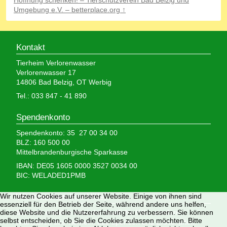
Hoffnung schenken! – Tierschutzverein Bad Belzig und
Umgebung e.V. – betterplace.org ↑
Kontakt
Tierheim Verlorenwasser
Verlorenwasser 17
14806 Bad Belzig, OT Werbig
Tel.: 033 847 - 41 890
Spendenkonto
Spendenkonto: 35 27 00 34 00
BLZ: 160 500 00
Mittelbrandenburgische Sparkasse
IBAN: DE05 1605 0000 3527 0034 00
BIC: WELADED1PMB
Wir nutzen Cookies auf unserer Website. Einige von ihnen sind
Wir brauchen Ihre Hilfe,
essenziell für den Betrieb der Seite, während andere uns helfen,
diese Website und die Nutzererfahrung zu verbessern. Sie können
denn wir erhalten keinerlei staatliche Hilfe, sondern
selbst entscheiden, ob Sie die Cookies zulassen möchten. Bitte
finanzieren das Tierheim aus Spenden und Erbschaften.