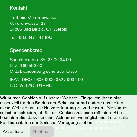
Kontakt
Tierheim Verlorenwasser
Verlorenwasser 17
14806 Bad Belzig, OT Werbig
Tel.: 033 847 - 41 890
Spendenkonto
Spendenkonto: 35 27 00 34 00
BLZ: 160 500 00
Mittelbrandenburgische Sparkasse
IBAN: DE05 1605 0000 3527 0034 00
BIC: WELADED1PMB
Wir nutzen Cookies auf unserer Website. Einige von ihnen sind
Wir brauchen Ihre Hilfe,
essenziell für den Betrieb der Seite, während andere uns helfen,
diese Website und die Nutzererfahrung zu verbessern. Sie können
denn wir erhalten keinerlei staatliche Hilfe, sondern
selbst entscheiden, ob Sie die Cookies zulassen möchten. Bitte
finanzieren das Tierheim aus Spenden und Erbschaften.
beachten Sie, dass bei einer Ablehnung womöglich nicht mehr alle
Wir sind als gemeinnützig und besonders förderungswürdig
Funktionalitäten der Seite zur Verfügung stehen.
anerkannt und dürfen Spendenbescheinigungen ausstellen.
Akzeptieren
Ablehnen