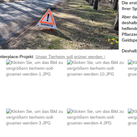
Die ers
Ihrer S
Aber da
deshalb
helfend
Pflanze
Geldspe
Deshalb 
etterplace-Projekt:
Unser Tierheim soll grüner werden ↑