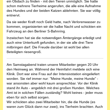
ein Obdach zu finden - mit den Tieren unmöglich. Sie hatte
schon mehrere Tierheime angerufen, die alle eine Aufnahme
des Hundes und der beiden Katzen ablehnten. Sie war völlig
entnervt.
Da sie weder Kraft noch Geld hatte, nach Verlorenwasser zu
kommen, organisierten wir die halbe Nacht und schickten ein
Fahrzeug an den Berliner S-Bahnring.
Inzwischen hat sie die notwendigen Ämtergänge erledigt und
auch eine Unterkunft gefunden, in der sie alle drei Tiere
mitbringen darf. Die Freude darüber ist wohl bei allen
Beteiligten riesengroß.
Am Samstagabend traten unsere Mitarbeiter gegen 20 Uhr
den Heimweg an. Während der Heimfahrt meldete sich eine
Klinik. Dort war eine Frau auf der Intensivstation eingeliefert
worden. Sie rief immer nur: "Meine Hunde, meine Hunde" -
war ansonsten aber wohl kaum ansprechbar. Vor der Klinik
stand ihr Auto - angeblich mit drei großen Hunden. Welches
Amt ist in solchen Fällen zuständig? Wohl keines - jeder muss
eben für sich selbst sorgen.
Wir schickten also zwei Mitarbeiter hin, die die Hunde (es
waren zum Glück dann nur zwei), ins Tierheim brachten. Auch