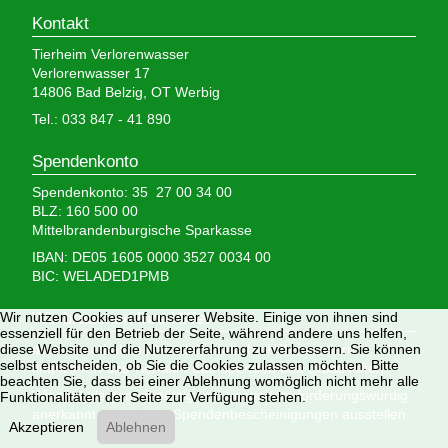
Kontakt
Tierheim Verlorenwasser
Verlorenwasser 17
14806 Bad Belzig, OT Werbig
Tel.: 033 847 - 41 890
Spendenkonto
Spendenkonto: 35 27 00 34 00
BLZ: 160 500 00
Mittelbrandenburgische Sparkasse
IBAN: DE05 1605 0000 3527 0034 00
BIC: WELADED1PMB
Wir brauchen Ihre Hilfe,
Wir nutzen Cookies auf unserer Website. Einige von ihnen sind
essenziell für den Betrieb der Seite, während andere uns helfen,
denn wir erhalten keinerlei staatliche Hilfe, sondern
diese Website und die Nutzererfahrung zu verbessern. Sie können
selbst entscheiden, ob Sie die Cookies zulassen möchten. Bitte
finanzieren das Tierheim aus Spenden und Erbschaften.
beachten Sie, dass bei einer Ablehnung womöglich nicht mehr alle
Wir sind als gemeinnützig und besonders förderungswürdig
Funktionalitäten der Seite zur Verfügung stehen.
anerkannt und dürfen Spendenbescheinigungen ausstellen.
Akzeptieren
Ablehnen