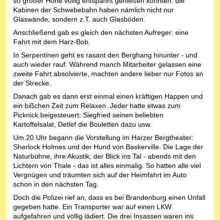
so großer Höhe völlig entspannt genießen konnten: die
Kabinen der Schwebebahn haben nämlich nicht nur
Glaswände, sondern z.T. auch Glasböden.
Anschließend gab es gleich den nächsten Aufreger: eine
Fahrt mit dem Harz-Bob.
In Serpentinen geht es rasant den Berghang hinunter - und
auch wieder rauf. Während manch Mitarbeiter gelassen eine
zweite Fahrt absolvierte, machten andere lieber nur Fotos an
der Strecke.
Danach gab es dann erst einmal einen kräftigen Happen und
ein bißchen Zeit zum Relaxen. Jeder hatte etwas zum
Picknick beigesteuert: Siegfried seinen beliebten
Kartoffelsalat, Detlef die Bouletten dazu usw.
Um 20 Uhr begann die Vorstellung im Harzer Bergtheater:
Sherlock Holmes und der Hund von Baskerville. Die Lage der
Naturbühne, ihre Akustik, der Blick ins Tal - abends mit den
Lichtern von Thale - das ist alles einmalig. So hatten alle viel
Vergnügen und träumten sich auf der Heimfahrt im Auto
schon in den nächsten Tag.
Doch die Polizei rief an, dass es bei Brandenburg einen Unfall
gegeben hatte. Ein Transporter war auf einen LKW
aufgefahren und völlig lädiert. Die drei Insassen waren ins