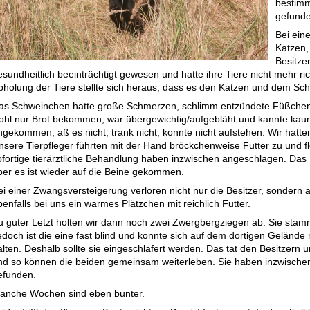
bestimm
gefunde
Bei ein
Katzen,
Besitze
esundheitlich beeinträchtigt gewesen und hatte ihre Tiere nicht mehr ri
bholung der Tiere stellte sich heraus, dass es den Katzen und dem Sch
as Schweinchen hatte große Schmerzen, schlimm entzündete Füßchen u
ohl nur Brot bekommen, war übergewichtig/aufgebläht und kannte kau
ngekommen, aß es nicht, trank nicht, konnte nicht aufstehen. Wir hatt
nsere Tierpfleger führten mit der Hand bröckchenweise Futter zu und f
ofortige tierärztliche Behandlung haben inzwischen angeschlagen. Das 
ber es ist wieder auf die Beine gekommen.
ei einer Zwangsversteigerung verloren nicht nur die Besitzer, sondern 
enfalls bei uns ein warmes Plätzchen mit reichlich Futter.
u guter Letzt holten wir dann noch zwei Zwergbergziegen ab. Sie stam
edoch ist die eine fast blind und konnte sich auf dem dortigen Gelände
alten. Deshalb sollte sie eingeschläfert werden. Das tat den Besitzern
nd so können die beiden gemeinsam weiterleben. Sie haben inzwische
efunden.
anche Wochen sind eben bunter.