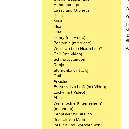
Le
Hohenspringe
W
Sassy und Orpheus
Ritus
Z
Maja
T
Elsa
M
Olaf
I
Henry (mit Video)
B
Benjamin (mit Video)
Welche ist die Niedlichste?
P
Chili (mit Video)
Schmusestunden
Ronja
Sternenkater Jacky
Gufi
Arkadia
Es ist viel zu heiß (mit Video)
Lucky (mit Video)
Ahoi!
Wer möchte Kitten sehen?
(mit Video)
Seppl war zu Besuch
Besuch von Manni
Besuch und Spenden von