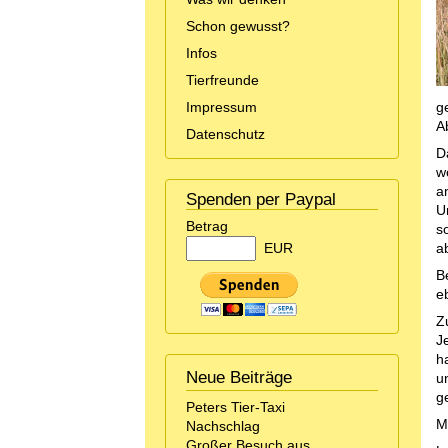
Schon gewusst?
Infos
Tierfreunde
Impressum
g
A
Datenschutz
D
w
a
Spenden per Paypal
U
Betrag
s
EUR
a
B
eb
Z
J
h
Neue Beiträge
u
g
Peters Tier-Taxi
M
Nachschlag
Großer Besuch aus