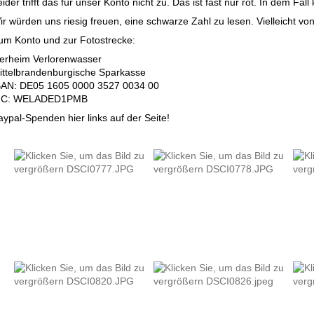
ider trifft das für unser Konto nicht zu. Das ist fast nur rot. In dem Fal
ir würden uns riesig freuen, eine schwarze Zahl zu lesen. Vielleicht vo
um Konto und zur Fotostrecke:
ierheim Verlorenwasser
ittelbrandenburgische Sparkasse
BAN: DE05 1605 0000 3527 0034 00
IC: WELADED1PMB
aypal-Spenden hier links auf der Seite!