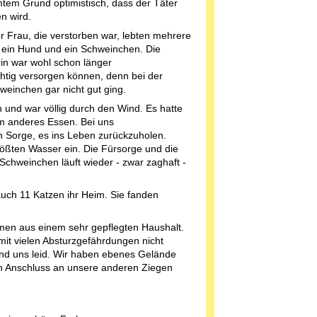
tem Grund optimistisch, dass der Täter
n wird.
er Frau, die verstorben war, lebten mehrere
 ein Hund und ein Schweinchen. Die
rin war wohl schon länger
chtig versorgen können, denn bei der
weinchen gar nicht gut ging.
nd war völlig durch den Wind. Es hatte
m anderes Essen. Bei uns
en Sorge, es ins Leben zurückzuholen.
lößten Wasser ein. Die Fürsorge und die
Schweinchen läuft wieder - zwar zaghaft -
auch 11 Katzen ihr Heim. Sie fanden
men aus einem sehr gepflegten Haushalt.
 mit vielen Absturzgefährdungen nicht
 und uns leid. Wir haben ebenes Gelände
n Anschluss an unsere anderen Ziegen