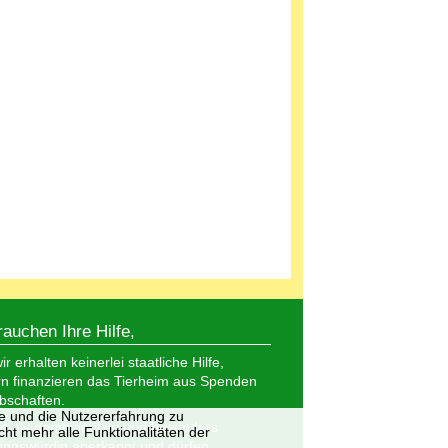
rauchen Ihre Hilfe,
r erhalten keinerlei staatliche Hilfe,
n finanzieren das Tierheim aus Spenden
bschaften.
te und die Nutzererfahrung zu
nd als gemeinnützig und besonders
ht mehr alle Funktionalitäten der
ungswürdig anerkannt und dürfen