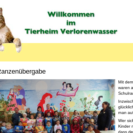
anzenübergabe
Mit dem
waren a
Schulra
Inzwisc
glückli
man auf
Wer sic
Kinder 
dass de