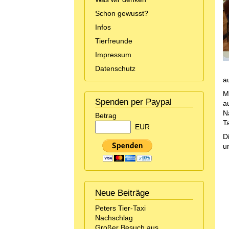
Schon gewusst?
Infos
Tierfreunde
Impressum
Datenschutz
a
M
Spenden per Paypal
a
N
Betrag
T
EUR
D
u
Neue Beiträge
Peters Tier-Taxi
Nachschlag
Großer Besuch aus