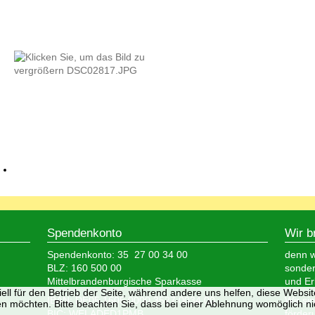
Spendenkonto
Wir b
Spendenkonto: 35 27 00 34 00
denn wi
BLZ: 160 500 00
sonder
Mittelbrandenburgische Sparkasse
und Er
ell für den Betrieb der Seite, während andere uns helfen, diese Websi
IBAN: DE05 1605 0000 3527 0034 00
Wir si
n möchten. Bitte beachten Sie, dass bei einer Ablehnung womöglich nic
BIC: WELADED1PMB
förder