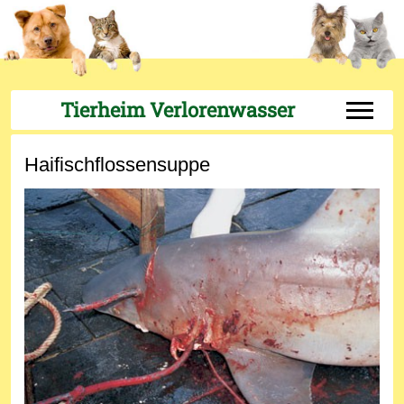
Tierheim Verlorenwasser
Off-Can
Haifischflossensuppe