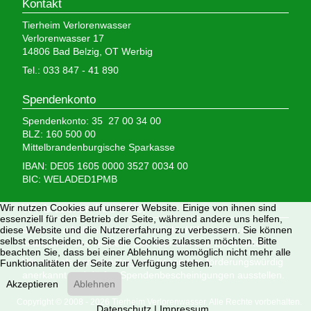
Kontakt
Tierheim Verlorenwasser
Verlorenwasser 17
14806 Bad Belzig, OT Werbig
Tel.: 033 847 - 41 890
Spendenkonto
Spendenkonto: 35 27 00 34 00
BLZ: 160 500 00
Mittelbrandenburgische Sparkasse
IBAN: DE05 1605 0000 3527 0034 00
BIC: WELADED1PMB
Wir nutzen Cookies auf unserer Website. Einige von ihnen sind
Wir brauchen Ihre Hilfe,
essenziell für den Betrieb der Seite, während andere uns helfen,
diese Website und die Nutzererfahrung zu verbessern. Sie können
denn wir erhalten keinerlei staatliche Hilfe, sondern
selbst entscheiden, ob Sie die Cookies zulassen möchten. Bitte
finanzieren das Tierheim aus Spenden und Erbschaften.
beachten Sie, dass bei einer Ablehnung womöglich nicht mehr alle
Wir sind als gemeinnützig und besonders förderungswürdig
Funktionalitäten der Seite zur Verfügung stehen.
anerkannt und dürfen Spendenbescheinigungen ausstellen.
Akzeptieren
Ablehnen
Copyright © 2008 - 2026 Tierheim Verlorenwasser. Alle Rechte vorbehalten.
Datenschutz
|
Impressum