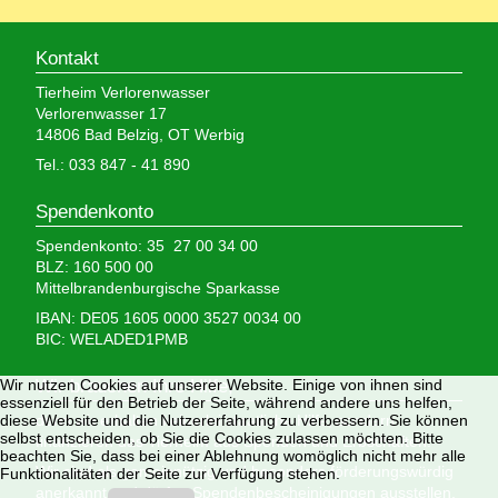
Kontakt
Tierheim Verlorenwasser
Verlorenwasser 17
14806 Bad Belzig, OT Werbig
Tel.: 033 847 - 41 890
Spendenkonto
Spendenkonto: 35 27 00 34 00
BLZ: 160 500 00
Mittelbrandenburgische Sparkasse
IBAN: DE05 1605 0000 3527 0034 00
BIC: WELADED1PMB
Wir nutzen Cookies auf unserer Website. Einige von ihnen sind
Wir brauchen Ihre Hilfe,
essenziell für den Betrieb der Seite, während andere uns helfen,
diese Website und die Nutzererfahrung zu verbessern. Sie können
denn wir erhalten keinerlei staatliche Hilfe, sondern
selbst entscheiden, ob Sie die Cookies zulassen möchten. Bitte
finanzieren das Tierheim aus Spenden und Erbschaften.
beachten Sie, dass bei einer Ablehnung womöglich nicht mehr alle
Wir sind als gemeinnützig und besonders förderungswürdig
Funktionalitäten der Seite zur Verfügung stehen.
anerkannt und dürfen Spendenbescheinigungen ausstellen.