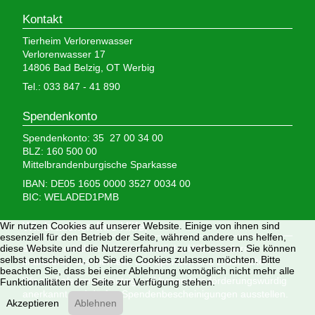
Kontakt
Tierheim Verlorenwasser
Verlorenwasser 17
14806 Bad Belzig, OT Werbig
Tel.: 033 847 - 41 890
Spendenkonto
Spendenkonto: 35 27 00 34 00
BLZ: 160 500 00
Mittelbrandenburgische Sparkasse
IBAN: DE05 1605 0000 3527 0034 00
BIC: WELADED1PMB
Wir nutzen Cookies auf unserer Website. Einige von ihnen sind
Wir brauchen Ihre Hilfe,
essenziell für den Betrieb der Seite, während andere uns helfen,
diese Website und die Nutzererfahrung zu verbessern. Sie können
denn wir erhalten keinerlei staatliche Hilfe, sondern
selbst entscheiden, ob Sie die Cookies zulassen möchten. Bitte
finanzieren das Tierheim aus Spenden und Erbschaften.
beachten Sie, dass bei einer Ablehnung womöglich nicht mehr alle
Wir sind als gemeinnützig und besonders förderungswürdig
Funktionalitäten der Seite zur Verfügung stehen.
anerkannt und dürfen Spendenbescheinigungen ausstellen.
Akzeptieren
Ablehnen